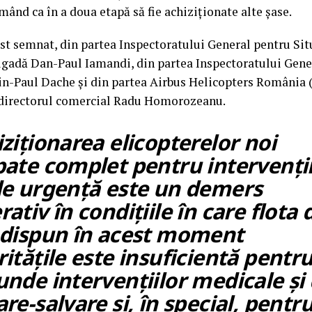
mând ca în a doua etapă să fie achiziționate alte șase.
st semnat, din partea Inspectoratului General pentru Sit
igadă Dan-Paul Iamandi, din partea Inspectoratului Gene
n-Paul Dache și din partea Airbus Helicopters România 
e directorul comercial Radu Homorozeanu.
ziționarea elicopterelor noi
pate complet pentru intervenții
de urgență este un demers
ativ în condițiile în care flota 
 dispun în acest moment
itățile este insuficientă pentru
unde intervențiilor medicale și
re-salvare și, în special, pentr