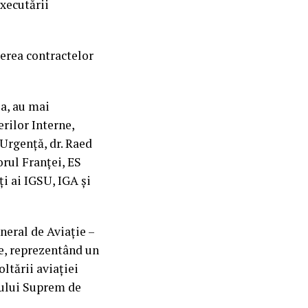
executării
ierea contractelor
a, au mai
rilor Interne,
Urgență, dr. Raed
orul Franței, ES
 ai IGSU, IGA și
neral de Aviaţie –
ne, reprezentând un
ltării aviaţiei
iului Suprem de