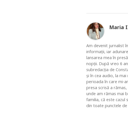
Maria 
Am devenit jurnalist în
informaţii, iar adunar
lansarea mea în presă
nopţii. După vreo 6 an
subredacţia de Constan
şi în cea audio, la ma
perioada în care mi-am
presa scrisă a rămas,
unde am rămas mai bine
familia, că este cazul
din toate punctele de 