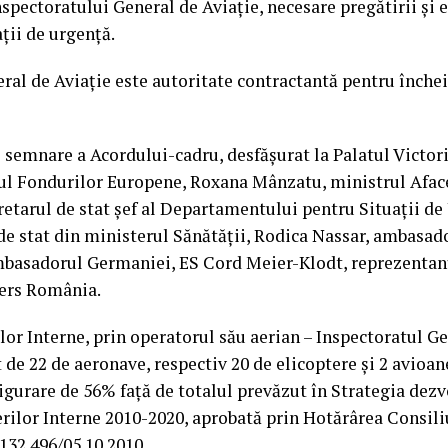
nspectoratului General de Aviație, necesare pregătirii și 
ții de urgență.
ral de Aviație este autoritate contractantă pentru înche
semnare a Acordului-cadru, desfășurat la Palatul Victori
ul Fondurilor Europene, Roxana Mânzatu, ministrul Aface
etarul de stat șef al Departamentului pentru Situații de 
 de stat din ministerul Sănătății, Rodica Nassar, ambasad
basadorul Germaniei, ES Cord Meier-Klodt, reprezentanți
ters România.
lor Interne, prin operatorul său aerian – Inspectoratul Ge
 de 22 de aeronave, respectiv 20 de elicoptere şi 2 avioa
igurare de 56% faţă de totalul prevăzut în Strategia dezvo
rilor Interne 2010-2020, aprobată prin Hotărârea Consil
 132.496/05.10.2010.