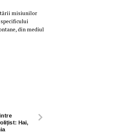
tării misiunilor
specificului
montane, din mediul
intre
lițist: Hai,
ia