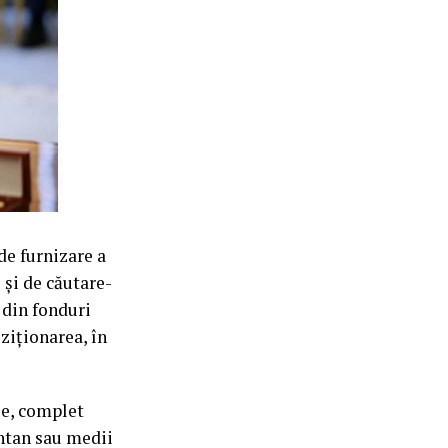
de furnizare a
și de căutare-
 din fonduri
iziționarea, în
le, complet
ntan sau medii