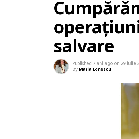
Cumpărăm 
operațiuni
salvare
Published
7 ani ago
on
29 iulie 
By
Maria Ionescu