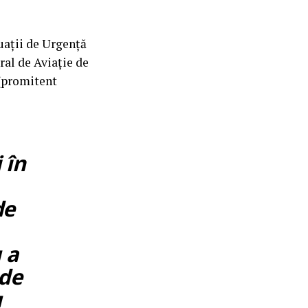
uații de Urgență
ral de Aviație de
(promitent
 în
de
 a
 de
u