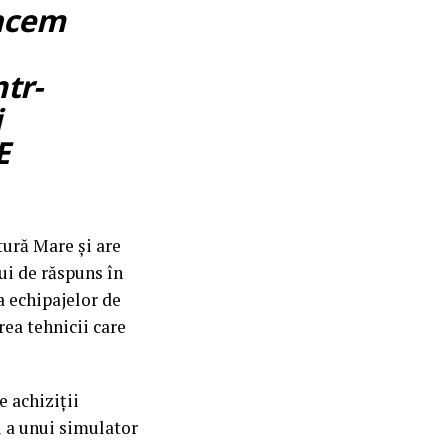
Facem
ntr-
i
E
tură Mare și are
ui de răspuns în
 a echipajelor de
rea tehnicii care
 achiziții
i a unui simulator