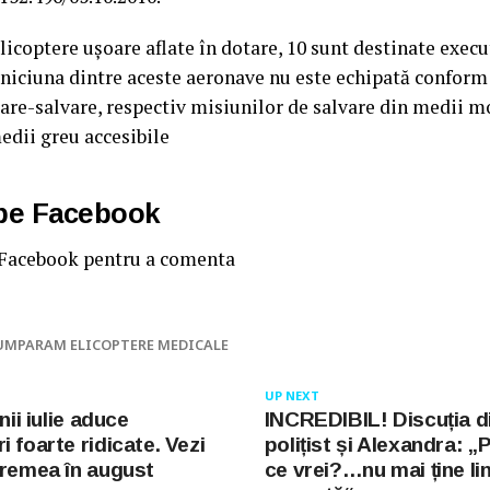
elicoptere uşoare aflate în dotare, 10 sunt destinate execu
niciuna dintre aceste aeronave nu este echipată conform 
are-salvare, respectiv misiunilor de salvare din medii 
edii greu accesibile
 pe Facebook
 Facebook pentru a comenta
UMPARAM ELICOPTERE MEDICALE
UP NEXT
nii iulie aduce
INCREDIBIL! Discuția d
 foarte ridicate. Vezi
polițist și Alexandra: „Po
vremea în august
ce vrei?…nu mai ține lin