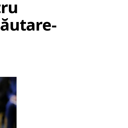
tru
căutare-