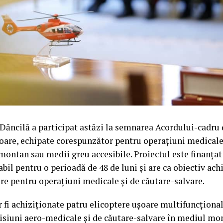
Dăncilă a participat astăzi la semnarea Acordului-cadru 
oare, echipate corespunzător pentru operațiuni medicale 
montan sau medii greu accesibile. Proiectul este finanțat
bil pentru o perioadă de 48 de luni și are ca obiectiv ach
tere pentru operațiuni medicale și de căutare-salvare.
r fi achiziționate patru elicoptere ușoare multifuncționa
isiuni aero-medicale și de căutare-salvare în mediul mo