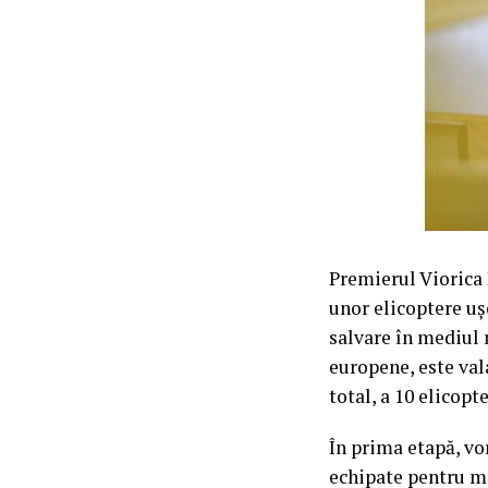
Premierul Viorica 
unor elicoptere uș
salvare în mediul 
europene, este vala
total, a 10 elicop
În prima etapă, vo
echipate pentru m