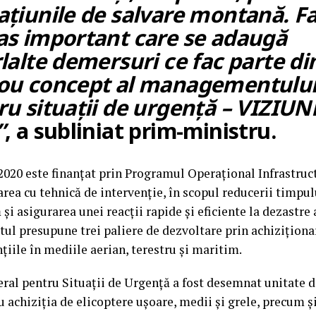
ațiunile de salvare montană. 
as important care se adaugă
lalte demersuri ce fac parte di
ou concept al managementulu
ru situații de urgență – VIZIUN
”
, a subliniat prim-ministru.
2020 este finanțat prin Programul Operațional Infrastruc
area cu tehnică de intervenție, în scopul reducerii timpul
 și asigurarea unei reacții rapide și eficiente la dezastre
ctul presupune trei paliere de dezvoltare prin achiziționa
țiile în mediile aerian, terestru și maritim.
ral pentru Situații de Urgență a fost desemnat unitate de
u achiziția de elicoptere ușoare, medii și grele, precum ș