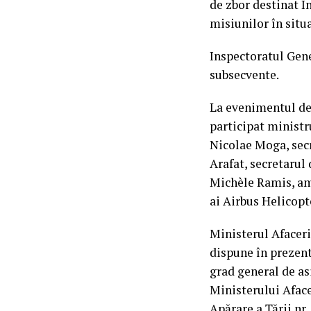
de zbor destinat I
misiunilor în situa
Inspectoratul Gene
subsecvente.
La evenimentul de 
participat ministr
Nicolae Moga, secr
Arafat, secretarul
Michèle Ramis, am
ai Airbus Helicop
Ministerul Afaceri
dispune în prezent
grad general de as
Ministerului Aface
Apărare a Ţării nr.