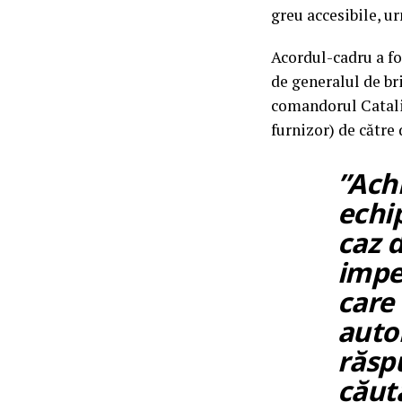
greu accesibile, ur
Acordul-cadru a fo
de generalul de br
comandorul Catali
furnizor) de cătr
”Achi
echi
caz 
imper
care
autor
răsp
căuta