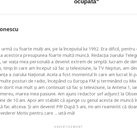
ocupată“
Ionescu
 urmă cu foarte mulţi ani, pe la începutul lui 1992. Era dificil, pentr
ea acestora presupunea foarte multă muncă. Redacţia ziarului Telegr
, iar viaţa mea personală a devenit extrem de simplă: lucram de dim
i, timp în care am început să fac şi televiziune, la TV Neptun, am dec
ţa a ziarului Naţional. Acela a fost momentul în care am lucrat în pa
i multe posturi de radio, începând cu Europa FM şi terminând cu Mix
 dorit mai mult şi am continuat să fac şi televiziune, la Antena 1, ia
 mereu, marea mea pasiune. Am ajuns redactor şef adjunct la Obse
 de 10 ani. Apoi am stabilit că ajunge cu genul acesta de muncă în c
 să fac altceva. Şi am devenit PR! După 5 ani, mi-am reamintit că do
vedere! Motiv pentru care ... iată-mă!
ADVERTISEMENT