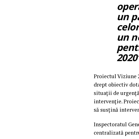
oper
un p
celor
un n
pent
2020
Proiectul Viziune 
drept obiectiv dot
situații de urgență
intervenție. Proie
să susțină interven
Inspectoratul Gene
centralizată pentr