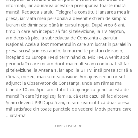
informaţii, iar adunarea acestora presupunea foarte multă
muncă. Redacţia ziarului Telegraf a constituit lansarea mea în
presă, iar viaţa mea personală a devenit extrem de simplă:
lucram de dimineaţa până în cursul nopţii. După vreo 6 ani,
timp în care am început să fac şi televiziune, la TV Neptun,
am decis să plec la subredacţia de Constanţa a ziarului
Naţional. Acela a fost momentul în care am lucrat în paralel în
presa scrisă şi în cea audio, la mai multe posturi de radio,
începând cu Europa FM şi terminând cu Mix FM. A venit apoi
perioada în care mi-am dorit mai mult şi am continuat să fac
şi televiziune, la Antena 1, iar apoi la B1TV. Însă presa scrisă a
rămas, mereu, marea mea pasiune. Am ajuns redactor şef
adjunct la Observator de Constanţa, unde am rămas mai
bine de 10 ani. Apoi am stabilit că ajunge cu genul acesta de
muncă în care îţi neglizeji familia, că este cazul să fac altceva.
Şi am devenit PR! După 5 ani, mi-am reamintit că doar presa
mă satisface din toate punctele de vedere! Motiv pentru care
... iată-mă!
ADVERTISEMENT