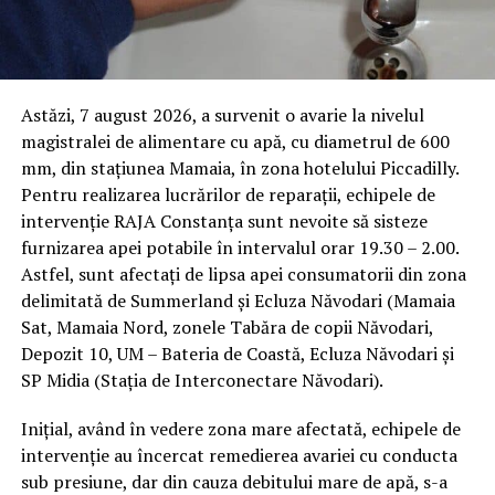
Astăzi, 7 august 2026, a survenit o avarie la nivelul
magistralei de alimentare cu apă, cu diametrul de 600
mm, din stațiunea Mamaia, în zona hotelului Piccadilly.
Pentru realizarea lucrărilor de reparații, echipele de
intervenție RAJA Constanța sunt nevoite să sisteze
furnizarea apei potabile în intervalul orar 19.30 – 2.00.
Astfel, sunt afectați de lipsa apei consumatorii din zona
delimitată de Summerland și Ecluza Năvodari (Mamaia
Sat, Mamaia Nord, zonele Tabăra de copii Năvodari,
Depozit 10, UM – Bateria de Coastă, Ecluza Năvodari și
SP Midia (Stația de Interconectare Năvodari).
Inițial, având în vedere zona mare afectată, echipele de
intervenție au încercat remedierea avariei cu conducta
sub presiune, dar din cauza debitului mare de apă, s-a