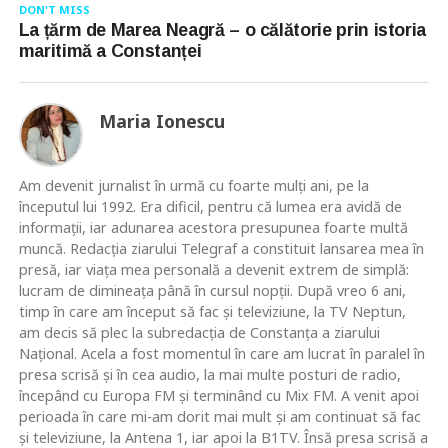
DON'T MISS
La țărm de Marea Neagră – o călătorie prin istoria
maritimă a Constanței
Maria Ionescu
Am devenit jurnalist în urmă cu foarte mulţi ani, pe la
începutul lui 1992. Era dificil, pentru că lumea era avidă de
informaţii, iar adunarea acestora presupunea foarte multă
muncă. Redacţia ziarului Telegraf a constituit lansarea mea în
presă, iar viaţa mea personală a devenit extrem de simplă:
lucram de dimineaţa până în cursul nopţii. După vreo 6 ani,
timp în care am început să fac şi televiziune, la TV Neptun,
am decis să plec la subredacţia de Constanţa a ziarului
Naţional. Acela a fost momentul în care am lucrat în paralel în
presa scrisă şi în cea audio, la mai multe posturi de radio,
începând cu Europa FM şi terminând cu Mix FM. A venit apoi
perioada în care mi-am dorit mai mult şi am continuat să fac
şi televiziune, la Antena 1, iar apoi la B1TV. Însă presa scrisă a