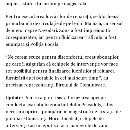
impus sistarea furnizării pe magistrală.
Pentru executarea lucrărilor de reparații, se blochează
prima bandă de circulație de pe b-dul Mamaia, cu sensul
de mers înspre Năvodari. Zona a fost împrejmuită
corespunzător, iar pentru fluidizarea traficului a fost
anunțată și Poliția Locala.
”Ne cerem scuze pentru disconfortul creat abonaților,
pe care îi asigurăm că echipele de intervenție vor face
tot posibilul pentru finalizarea lucrărilor și reluarea
furnizării apei potabile în cel mai scurt timp.”, au
precizat reprezentanții Biroului de Comunicare.
Update:
Pentru a putea sista furnizarea apei pe
conducta avariată în zona hotelului Piccadilly, a fost
necesară oprirea pompării pe magistrală de la stația de
pompare Constanța Nord. Imediat, echipele de
intervenție au început să facă manevrele de vane