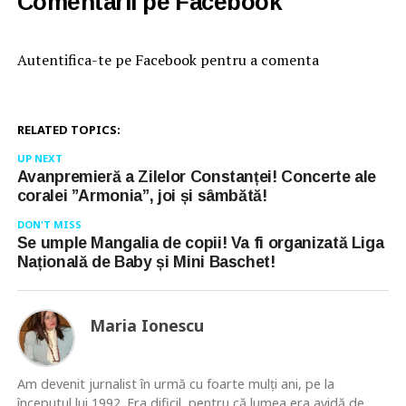
Comentarii pe Facebook
Autentifica-te pe Facebook pentru a comenta
RELATED TOPICS:
UP NEXT
Avanpremieră a Zilelor Constanței! Concerte ale
coralei ”Armonia”, joi și sâmbătă!
DON'T MISS
Se umple Mangalia de copii! Va fi organizată Liga
Națională de Baby și Mini Baschet!
Maria Ionescu
Am devenit jurnalist în urmă cu foarte mulţi ani, pe la
începutul lui 1992. Era dificil, pentru că lumea era avidă de