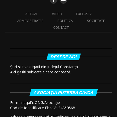
ACTUAL
VIDEO
EXCLUSIV
ADMINISTRATIE
POLITICA
SOCIETATE
CONTACT
DESPRE NOI
Știri și investigații din județul Constanța.
Aici găsiți subiectele care contează.
ASOCIAȚIA PUTEREA CIVICĂ
Forma legală: ONG/Asociație
Cod de Identificare Fiscală: 24860568
Adresa: Constanța, Bd. IC Brătianu nr. 48, Bl. G29 (Complex