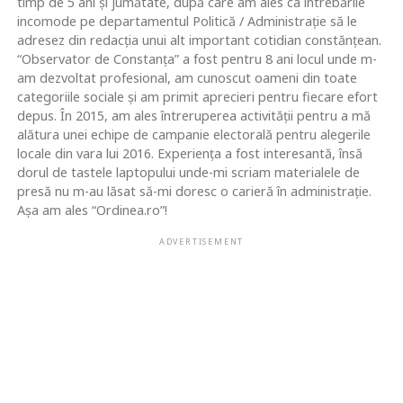
timp de 5 ani și jumătate, după care am ales ca întrebările
incomode pe departamentul Politică / Administrație să le
adresez din redacția unui alt important cotidian constănțean.
“Observator de Constanța” a fost pentru 8 ani locul unde m-
am dezvoltat profesional, am cunoscut oameni din toate
categoriile sociale și am primit aprecieri pentru fiecare efort
depus. În 2015, am ales întreruperea activității pentru a mă
alătura unei echipe de campanie electorală pentru alegerile
locale din vara lui 2016. Experiența a fost interesantă, însă
dorul de tastele laptopului unde-mi scriam materialele de
presă nu m-au lăsat să-mi doresc o carieră în administrație.
Așa am ales “Ordinea.ro”!
ADVERTISEMENT