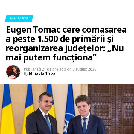
POLITICA
Eugen Tomac cere comasarea
a peste 1.500 de primării și
reorganizarea județelor: „Nu
mai putem funcționa”
Published
21 de ore ago
on
7 august 2026
By
Mihaela Tîrpan