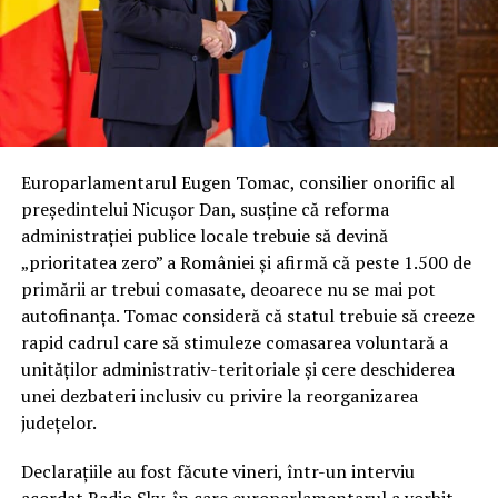
Europarlamentarul Eugen Tomac, consilier onorific al
președintelui Nicușor Dan, susține că reforma
administrației publice locale trebuie să devină
„prioritatea zero” a României și afirmă că peste 1.500 de
primării ar trebui comasate, deoarece nu se mai pot
autofinanța. Tomac consideră că statul trebuie să creeze
rapid cadrul care să stimuleze comasarea voluntară a
unităților administrativ-teritoriale și cere deschiderea
unei dezbateri inclusiv cu privire la reorganizarea
județelor.
Declarațiile au fost făcute vineri, într-un interviu
acordat Radio Sky, în care europarlamentarul a vorbit