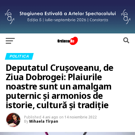
POLITICA
Deputatul Crușoveanu, de
Ziua Dobrogei: Plaiurile
noastre sunt un amalgam
puternic şi armonios de
istorie, cultură și tradiție
Published
4 ani ago
on
14 noiembrie 2022
By
Mihaela Tîrpan