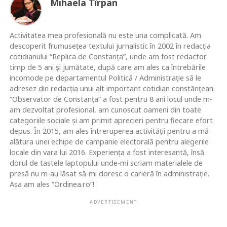
Mihaela Tîrpan
Activitatea mea profesională nu este una complicată. Am
descoperit frumusețea textului jurnalistic în 2002 în redacția
cotidianului “Replica de Constanța”, unde am fost redactor
timp de 5 ani și jumătate, după care am ales ca întrebările
incomode pe departamentul Politică / Administrație să le
adresez din redacția unui alt important cotidian constănțean.
“Observator de Constanța” a fost pentru 8 ani locul unde m-
am dezvoltat profesional, am cunoscut oameni din toate
categoriile sociale și am primit aprecieri pentru fiecare efort
depus. În 2015, am ales întreruperea activității pentru a mă
alătura unei echipe de campanie electorală pentru alegerile
locale din vara lui 2016. Experiența a fost interesantă, însă
dorul de tastele laptopului unde-mi scriam materialele de
presă nu m-au lăsat să-mi doresc o carieră în administrație.
Așa am ales “Ordinea.ro”!
ADVERTISEMENT