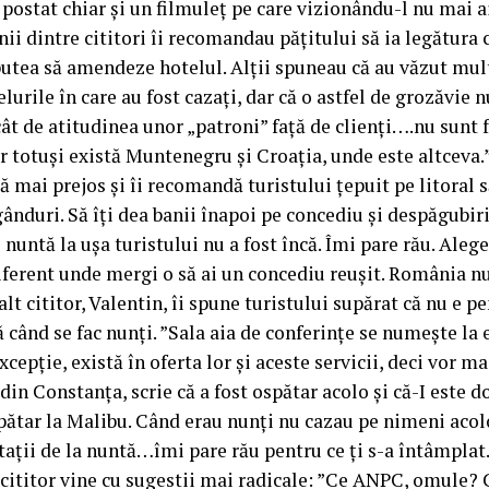
postat chiar și un filmuleț pe care vizionându-l nu mai a
Unii dintre cititori îi recomandau pățitului să ia legătura
 putea să amendeze hotelul. Alții spuneau că au văzut mult
telurile în care au fost cazați, dar că o astfel de grozăvie 
ât de atitudinea unor „patroni” față de clienți….nu sunt 
ar totuși există Muntenegru și Croația, unde este altceva.”
să mai prejos și îi recomandă turistului țepuit pe litoral 
ânduri. Să îți dea banii înapoi pe concediu și despăgubi
 nuntă la ușa turistului nu a fost încă. Îmi pare rău. Aleg
iferent unde mergi o să ai un concediu reușit. România nu
alt cititor, Valentin, îi spune turistului supărat că nu e p
 când se fac nunți. ”Sala aia de conferințe se numește la
excepție, există în oferta lor și aceste servicii, deci vor ma
din Constanța, scrie că a fost ospătar acolo și că-I este d
pătar la Malibu. Când erau nunți nu cazau pe nimeni acolo
itații de la nuntă…îmi pare rău pentru ce ți s-a întâmplat
t cititor vine cu sugestii mai radicale: ”Ce ANPC, omule? 