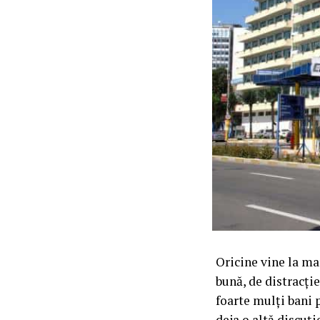
Oricine vine la ma
bună, de distracție
foarte mulți bani 
deja o altă discuț