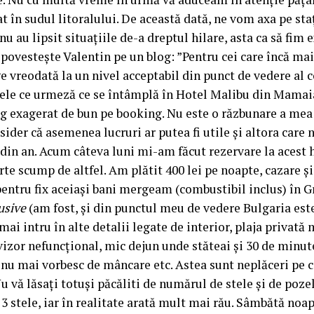
at în sudul litoralului. De această dată, ne vom axa pe s
 nu au lipsit situațiile de-a dreptul hilare, asta ca să fim
e povestește Valentin pe un blog: ”Pentru cei care încă ma
 vreodată la un nivel acceptabil din punct de vedere al co
cele ce urmeză ce se întâmplă în Hotel Malibu din Mamaia
ing exagerat de bun pe booking. Nu este o răzbunare a mea
ider că asemenea lucruri ar putea fi utile și altora care n
din an. Acum câteva luni mi-am făcut rezervare la acest ho
arte scump de altfel. Am plătit 400 lei pe noapte, cazare ș
entru fix aceiași bani mergeam (combustibil inclus) în Gr
lusive
(am fost, și din punctul meu de vedere Bulgaria est
ai intru în alte detalii legate de interior, plaja privată
izor nefuncțional, mic dejun unde stăteai și 30 de minute 
ă nu mai vorbesc de mâncare etc. Astea sunt neplăceri pe c
u vă lăsați totuși păcăliti de numărul de stele și de pozel
tele, iar în realitate arată mult mai rău. Sâmbătă noapt