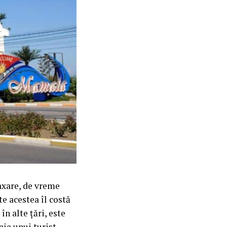
laxare, de vreme
te acestea îl costă
n alte țări, este
nia unui turist