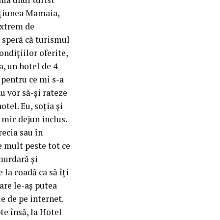
tațiunea Mamaia,
 extrem de
i speră că turismul
ndițiilor oferite,
, un hotel de 4
 pentru ce mi s-a
u vor să-și rateze
tel. Eu, soția și
i mic dejun inclus.
ecia sau în
e mult peste tot ce
 murdară și
la coadă ca să îți
are le-aș putea
e de pe internet.
e însă, la Hotel