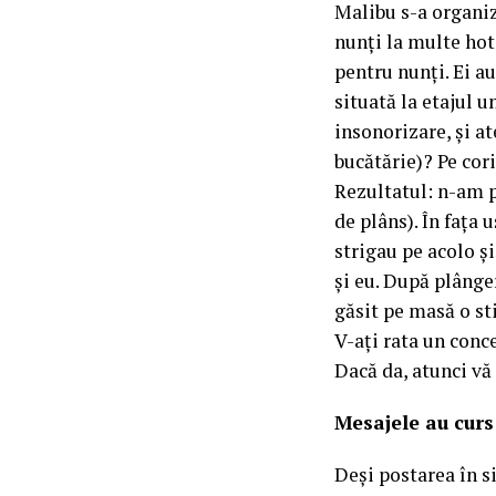
Malibu s-a organiz
nunți la multe hot
pentru nunți. Ei au
situată la etajul u
insonorizare, și at
bucătărie)? Pe cori
Rezultatul: n-am p
de plâns). În fața 
strigau pe acolo ș
și eu. După plânge
găsit pe masă o sti
V-ați rata un conc
Dacă da, atunci v
Mesajele au curs
Deși postarea în si