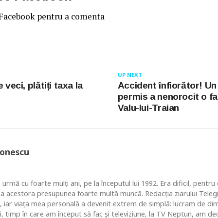
 Facebook pentru a comenta
UP NEXT
 veci, plătiți taxa la
Accident înfiorător! Un
permis a nenorocit o fa
Valu-lui-Traian
Ionescu
 urmă cu foarte mulţi ani, pe la începutul lui 1992. Era dificil, pentr
ea acestora presupunea foarte multă muncă. Redacţia ziarului Telegr
, iar viaţa mea personală a devenit extrem de simplă: lucram de dim
i, timp în care am început să fac şi televiziune, la TV Neptun, am dec