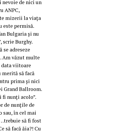
i nevoie de nici un
 cu ANPC,
e mizerii la viața
nu este permisă.
fan Bulgaria și nu
, scrie Burghy.
să se adreseze
ri. Am văzut multe
e data viitoare
 merită să facă
entru prima și nici
 ei Grand Ballroom.
i fi nunți acolo”.
or de nunțile de
 sau, în cel mai
…trebuie să fi fost
Ce să facă ăia?! Cu