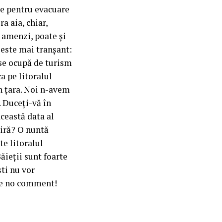
te pentru evacuare
ra aia, chiar,
s amenzi, poate și
 este mai tranșant:
 se ocupă de turism
a pe litoralul
în țara. Noi n-avem
. Duceți-vă în
această data al
miră? O nuntă
e litoralul
ăieții sunt foarte
ti nu vor
are no comment!