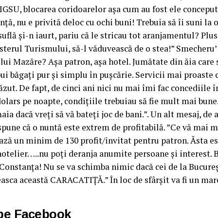
a IGSU, blocarea coridoarelor așa cum au fost ele concepu
nță, nu e privită deloc cu ochi buni! Trebuia să îi suni la o
uflă și-n iaurt, pariu că le stricau tot aranjamentul? Plu
sterul Turismului, să-l văduvească de o stea!” Smecheru’
 lui Mazăre? Așa patron, așa hotel. Jumătate din ăia care
i băgați pur și simplu în pușcărie. Servicii mai proaste c
ut. De fapt, de cinci ani nici nu mai îmi fac concediile 
dolars pe noapte, condițiile trebuiau să fie mult mai bune
a dacă vreți să vă bateți joc de bani.”. Un alt mesaj, de 
pune că o nuntă este extrem de profitabilă. ”Ce vă mai 
ză un minim de 130 profit/invitat pentru patron. Ăsta est
otelier…..nu poți deranja anumite persoane și interest. B
 Constanța! Nu se va schimba nimic dacă cei de la Bucureș
easca această CARACATIȚĂ.” În loc de sfârșit va fi un m
 pe Facebook