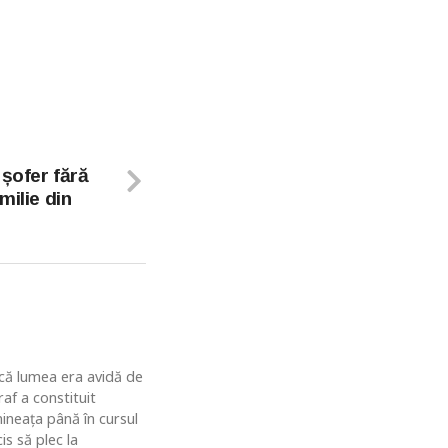
 șofer fără
milie din
u că lumea era avidă de
af a constituit
ineaţa până în cursul
is să plec la