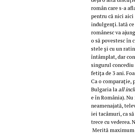
român care s-a afl
pentru că nici aici
indulgenți. Iată c
românesc va ajunge
o să povestesc în 
stele și cu un rat
întâmplat, dar cons
singurul concediu 
fetița de 3 ani. Fo
Ca o comparație, p
Bulgaria la
all inc
e în România). Nu m
neamenajată, telev
iei tacâmuri, ca s
trece cu vederea. N
Merită maximum 3 s