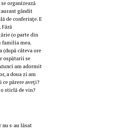
, se organizează
staurant gândit
lă de conferințe. E
. Fără
tărie (o parte din
u familia mea.
a (după câteva ore
ar ospătarii se
. Atunci am adormit
or, a doua zi am
i ce părere aveți?
o sticlă de vin?
r nu s-au lăsat