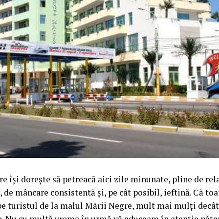
re își dorește să petreacă aici zile minunate, pline de re
, de mâncare consistentă și, pe cât posibil, ieftină. Că toa
pe turistul de la malul Mării Negre, mult mai mulți decât î
ie. Nu cu multă vreme în urmă vă aduceam în atenție păța