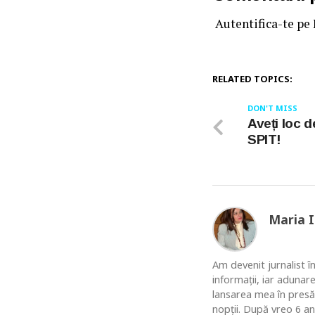
Autentifica-te pe
RELATED TOPICS:
DON'T MISS
Aveți loc de
SPIT!
Maria 
Am devenit jurnalist în
informaţii, iar adunar
lansarea mea în presă
nopţii. După vreo 6 an