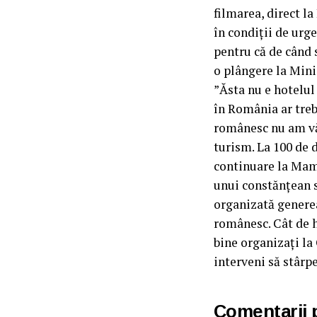
filmarea, direct l
în condiții de urge
pentru că de când s
o plângere la Mini
”Ăsta nu e hotelul
în România ar trebu
românesc nu am văz
turism. La 100 de 
continuare la Mamai
unui constănțean s
organizată generea
românesc. Cât de h
bine organizați la
interveni să stârp
Comentarii