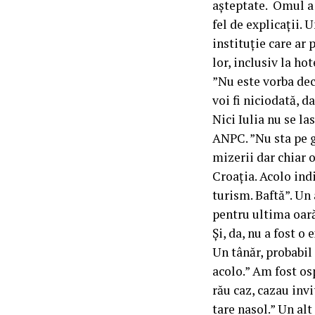
așteptate. Omul a 
fel de explicații. 
instituție care ar
lor, inclusiv la ho
”Nu este vorba dec
voi fi niciodată, d
Nici Iulia nu se la
ANPC. ”Nu sta pe g
mizerii dar chiar o
Croația. Acolo ind
turism. Baftă”. Un 
pentru ultima oară
Și, da, nu a fost o 
Un tânăr, probabil 
acolo.” Am fost os
rău caz, cazau inv
tare nasol.” Un al