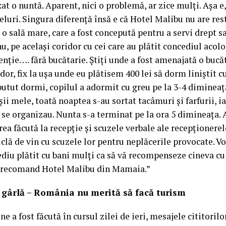
at o nuntă. Aparent, nici o problemă, ar zice mulți. Așa e
eluri. Singura diferență însă e că Hotel Malibu nu are re
 o sală mare, care a fost concepută pentru a servi drept sa
nu, pe același coridor cu cei care au plătit concediul acolo
enție…. fără bucătarie. Știți unde a fost amenajată o bucă
dor, fix la ușa unde eu plătisem 400 lei să dorm liniștit c
utut dormi, copilul a adormit cu greu pe la 3-4 dimineaț
ușii mele, toată noaptea s-au sortat tacâmuri și farfurii, i
i se organizau. Nunta s-a terminat pe la ora 5 dimineața
rea făcută la recepție și scuzele verbale ale recepționerel
clă de vin cu scuzele lor pentru neplăcerile provocate. Vo
ediu plătit cu bani mulți ca să vă recompenseze cineva cu 
ă recomand Hotel Malibu din Mamaia.”
 gârlă – România nu merită să facă turism
ne a fost făcută în cursul zilei de ieri, mesajele cititorilo