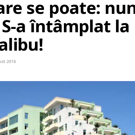
re se poate: nun
! S-a întâmplat l
alibu!
ust 2016