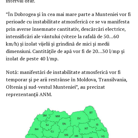
interval orar.
”În Dobrogea și în cea mai mare parte a Munteniei vor fi
perioade cu instabilitate atmosferică ce se va manifesta
prin averse însemnate cantitativ, descărcări electrice,
intensificări ale vântului (viteze la rafală de 50…60
km/h) și izolat vijelii și grindină de mici și medii
dimensiuni. Cantitățile de apă vor fi de 20…30 l/mp și
izolat de peste 40 l/mp.
Notă: manifestări de instabilitate atmosferică vor fi
temporar și pe arii restrânse în Moldova, Transilvania,
Oltenia și sud-vestul Munteniei”, au precizat
reprezentanții ANM.