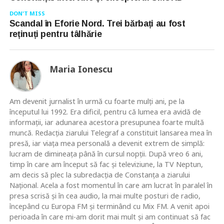
DON'T MISS
Scandal în Eforie Nord. Trei bărbați au fost
reținuți pentru tâlhărie
Maria Ionescu
Am devenit jurnalist în urmă cu foarte mulţi ani, pe la
începutul lui 1992. Era dificil, pentru că lumea era avidă de
informaţii, iar adunarea acestora presupunea foarte multă
muncă. Redacţia ziarului Telegraf a constituit lansarea mea în
presă, iar viaţa mea personală a devenit extrem de simplă:
lucram de dimineaţa până în cursul nopţii. După vreo 6 ani,
timp în care am început să fac şi televiziune, la TV Neptun,
am decis să plec la subredacţia de Constanţa a ziarului
Naţional. Acela a fost momentul în care am lucrat în paralel în
presa scrisă şi în cea audio, la mai multe posturi de radio,
începând cu Europa FM şi terminând cu Mix FM. A venit apoi
perioada în care mi-am dorit mai mult şi am continuat să fac