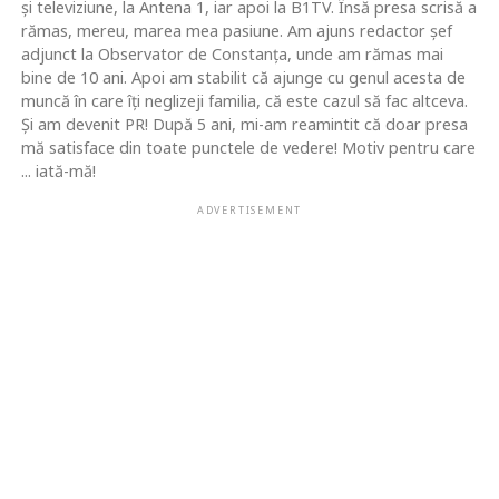
şi televiziune, la Antena 1, iar apoi la B1TV. Însă presa scrisă a
rămas, mereu, marea mea pasiune. Am ajuns redactor şef
adjunct la Observator de Constanţa, unde am rămas mai
bine de 10 ani. Apoi am stabilit că ajunge cu genul acesta de
muncă în care îţi neglizeji familia, că este cazul să fac altceva.
Şi am devenit PR! După 5 ani, mi-am reamintit că doar presa
mă satisface din toate punctele de vedere! Motiv pentru care
... iată-mă!
ADVERTISEMENT