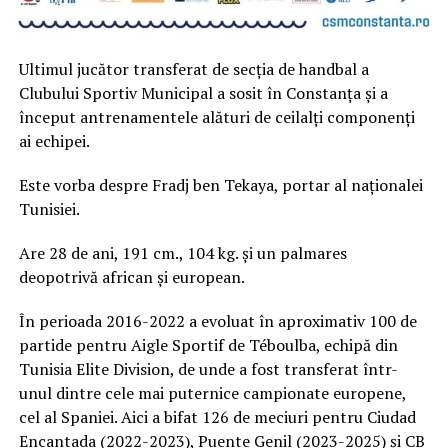
Ultimul jucător transferat de secția de handbal a
Clubului Sportiv Municipal a sosit în Constanța și a
început antrenamentele alături de ceilalți componenți
ai echipei.
Este vorba despre Fradj ben Tekaya, portar al naționalei
Tunisiei.
Are 28 de ani, 191 cm., 104 kg. și un palmares
deopotrivă african și european.
În perioada 2016-2022 a evoluat în aproximativ 100 de
partide pentru Aigle Sportif de Téboulba, echipă din
Tunisia Elite Division, de unde a fost transferat într-
unul dintre cele mai puternice campionate europene,
cel al Spaniei. Aici a bifat 126 de meciuri pentru Ciudad
Encantada (2022-2023), Puente Genil (2023-2025) și CB