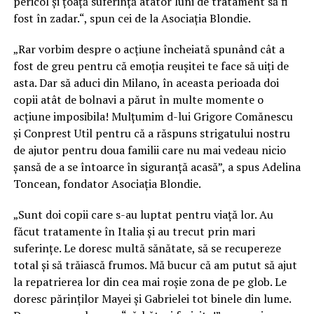
pericol și țoață suferință atâtor luni de tratament să fi
fost în zadar.“, spun cei de la Asociația Blondie.
„Rar vorbim despre o acțiune încheiată spunând cât a
fost de greu pentru că emoția reușitei te face să uiți de
asta. Dar să aduci din Milano, în aceasta perioada doi
copii atât de bolnavi a părut în multe momente o
acțiune imposibila! Mulțumim d-lui Grigore Comănescu
și Conprest Util pentru că a răspuns strigatului nostru
de ajutor pentru doua familii care nu mai vedeau nicio
șansă de a se întoarce în siguranță acasă”, a spus Adelina
Toncean, fondator Asociația Blondie.
„Sunt doi copii care s-au luptat pentru viață lor. Au
făcut tratamente în Italia și au trecut prin mari
suferințe. Le doresc multă sănătate, să se recupereze
total și să trăiască frumos. Mă bucur că am putut să ajut
la repatrierea lor din cea mai roșie zona de pe glob. Le
doresc părinților Mayei și Gabrielei tot binele din lume.