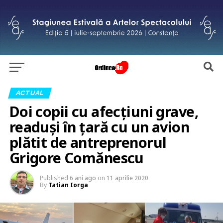
ACTUAL
Doi copii cu afecțiuni grave,
readuși în țară cu un avion
plătit de antreprenorul
Grigore Comănescu
Published
6 ani ago
on
11 aprilie 2020
By
Tatian Iorga