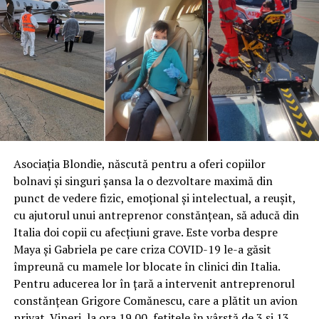
Asociația Blondie, născută pentru a oferi copiilor
bolnavi și singuri șansa la o dezvoltare maximă din
punct de vedere fizic, emoțional și intelectual, a reușit,
cu ajutorul unui antreprenor constănțean, să aducă din
Italia doi copii cu afecțiuni grave. Este vorba despre
Maya și Gabriela pe care criza COVID-19 le-a găsit
împreună cu mamele lor blocate în clinici din Italia.
Pentru aducerea lor în țară a intervenit antreprenorul
constănțean Grigore Comănescu, care a plătit un avion
privat. Vineri, la ora 19.00, fetițele în vârstă de 3 și 13