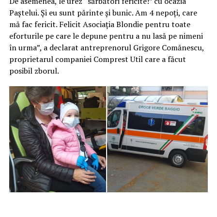
De asemenea, le urez “sărbători fericite!” cu ocazia
Paștelui. Și eu sunt părinte și bunic. Am 4 nepoți, care
mă fac fericit. Felicit Asociația Blondie pentru toate
eforturile pe care le depune pentru a nu lasă pe nimeni
în urma”, a declarat antreprenorul Grigore Comănescu,
proprietarul companiei Comprest Util care a făcut
posibil zborul.