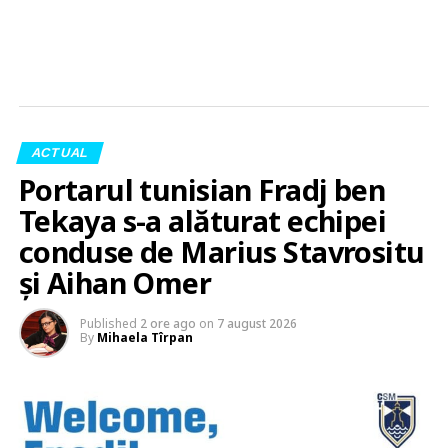
ACTUAL
Portarul tunisian Fradj ben
Tekaya s-a alăturat echipei
conduse de Marius Stavrositu
și Aihan Omer
Published
2 ore ago
on
7 august 2026
By
Mihaela Tîrpan