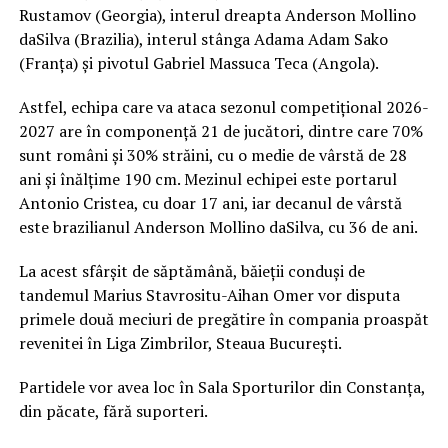
Rustamov (Georgia), interul dreapta Anderson Mollino
daSilva (Brazilia), interul stânga Adama Adam Sako
(Franța) și pivotul Gabriel Massuca Teca (Angola).
Astfel, echipa care va ataca sezonul competițional 2026-
2027 are în componență 21 de jucători, dintre care 70%
sunt români și 30% străini, cu o medie de vârstă de 28
ani și înălțime 190 cm. Mezinul echipei este portarul
Antonio Cristea, cu doar 17 ani, iar decanul de vârstă
este brazilianul Anderson Mollino daSilva, cu 36 de ani.
La acest sfârșit de săptămână, băieții conduși de
tandemul Marius Stavrositu-Aihan Omer vor disputa
primele două meciuri de pregătire în compania proaspăt
revenitei în Liga Zimbrilor, Steaua București.
Partidele vor avea loc în Sala Sporturilor din Constanța,
din păcate, fără suporteri.