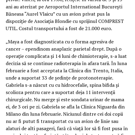
ani au aterizat pe Aeroportul International București
Băneasa “Aurel Vlaicu” cu un avion privat pus la
dispoziție de Asociația Blondie cu sprijinul COMPREST
UTIL. Costul transportului a fost de 21.000 euro.
„Maya a fost diagnosticata cu o forma agresiva de
cancer – ependinom anaplazic parietal drept. După o
operație complicata și 14 luni de chimioterapie, s-a luat
decizia să se continue radioterapia în afara tarii. În luna
februarie a fost acceptata la Clinica din Trento, Italia,
unde a suportat 33 de ședințe de protonoterapie.
Gabriela s-a născut cu cu hidrocefalie, spina bifida și
scolioza pentru care a suportat deja 11 intervenții
chirurgicale. Nu merge și este sondata urinar de mama
ei, de 3 ori pe zi. Gabriela se afla la Clinica Niguarda din
Milano din luna februarie. Niciunul dintre cei doi copii
nu ar fi putut fi transportat cu un avion de linie sau
alaturi de alti pasageri, fară că viață lor să fi fost pusa în