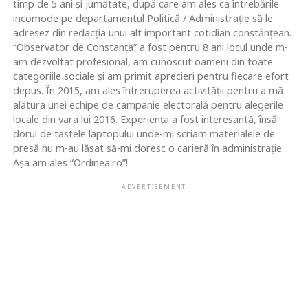
timp de 5 ani și jumătate, după care am ales ca întrebările
incomode pe departamentul Politică / Administrație să le
adresez din redacția unui alt important cotidian constănțean.
“Observator de Constanța” a fost pentru 8 ani locul unde m-
am dezvoltat profesional, am cunoscut oameni din toate
categoriile sociale și am primit aprecieri pentru fiecare efort
depus. În 2015, am ales întreruperea activității pentru a mă
alătura unei echipe de campanie electorală pentru alegerile
locale din vara lui 2016. Experiența a fost interesantă, însă
dorul de tastele laptopului unde-mi scriam materialele de
presă nu m-au lăsat să-mi doresc o carieră în administrație.
Așa am ales “Ordinea.ro”!
ADVERTISEMENT