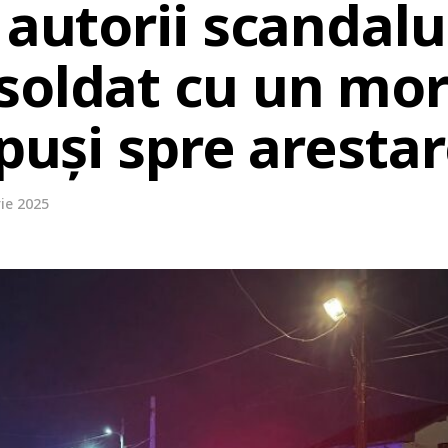
 autorii scandalu
oldat cu un mort
opuși spre aresta
ie 2025