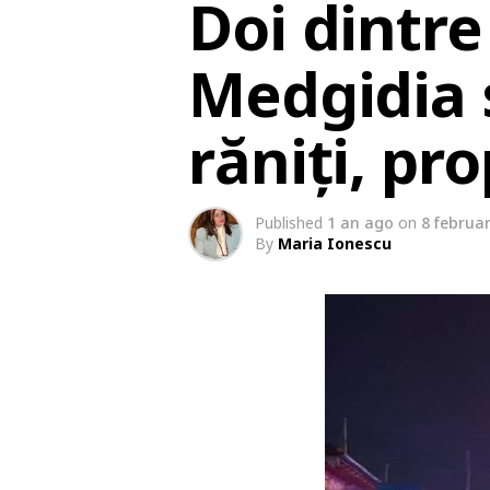
Doi dintre
Medgidia s
răniți, pr
Published
1 an ago
on
8 februar
By
Maria Ionescu