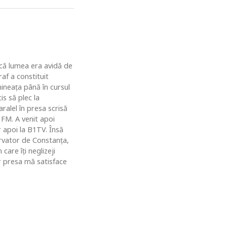
u că lumea era avidă de
af a constituit
ineaţa până în cursul
is să plec la
ralel în presa scrisă
 FM. A venit apoi
r apoi la B1TV. Însă
rvator de Constanţa,
are îţi neglizeji
ar presa mă satisface