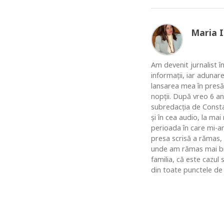
Maria 
Am devenit jurnalist în
informaţii, iar adunar
lansarea mea în presă
nopţii. După vreo 6 an
subredacţia de Constan
şi în cea audio, la ma
perioada în care mi-am
presa scrisă a rămas,
unde am rămas mai bine
familia, că este cazul
din toate punctele de 