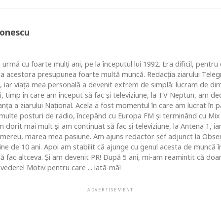
Ionescu
 urmă cu foarte mulţi ani, pe la începutul lui 1992. Era dificil, pentr
ea acestora presupunea foarte multă muncă. Redacţia ziarului Telegr
, iar viaţa mea personală a devenit extrem de simplă: lucram de dim
i, timp în care am început să fac şi televiziune, la TV Neptun, am dec
ţa a ziarului Naţional. Acela a fost momentul în care am lucrat în pa
i multe posturi de radio, începând cu Europa FM şi terminând cu Mix
 dorit mai mult şi am continuat să fac şi televiziune, la Antena 1, ia
 mereu, marea mea pasiune. Am ajuns redactor şef adjunct la Obse
 de 10 ani. Apoi am stabilit că ajunge cu genul acesta de muncă în c
 să fac altceva. Şi am devenit PR! După 5 ani, mi-am reamintit că do
vedere! Motiv pentru care ... iată-mă!
ADVERTISEMENT