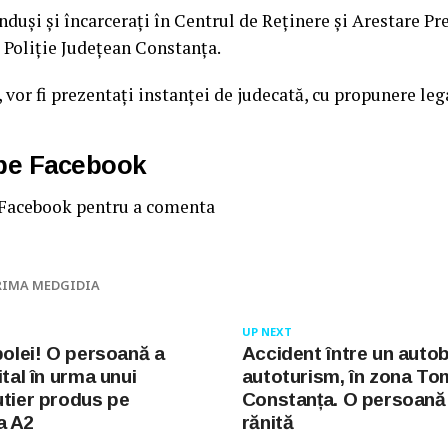
nduși și încarcerați în Centrul de Reținere și Arestare Pr
 Poliție Județean Constanța.
, vor fi prezentați instanței de judecată, cu propunere leg
 pe Facebook
 Facebook pentru a comenta
RIMA MEDGIDIA
UP NEXT
polei! O persoană a
Accident între un autob
ital în urma unui
autoturism, în zona To
utier produs pe
Constanța. O persoană 
a A2
rănită