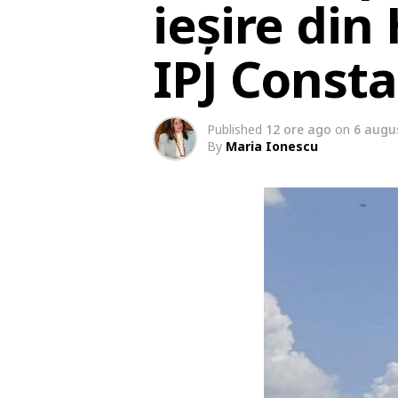
ieșire din
IPJ Const
Published
12 ore ago
on
6 augu
By
Maria Ionescu