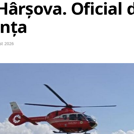
 Hârșova. Oficial 
anța
st 2026