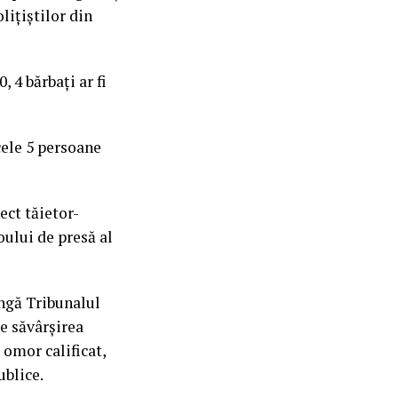
lițiștilor din
, 4 bărbați ar fi
 cele 5 persoane
ect tăietor-
oului de presă al
ângă Tribunalul
de săvârșirea
 omor calificat,
ublice.