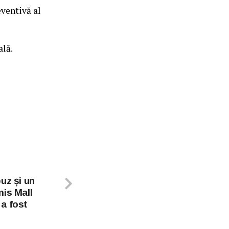
eventivă al
ală.
uz și un
mis Mall
a fost