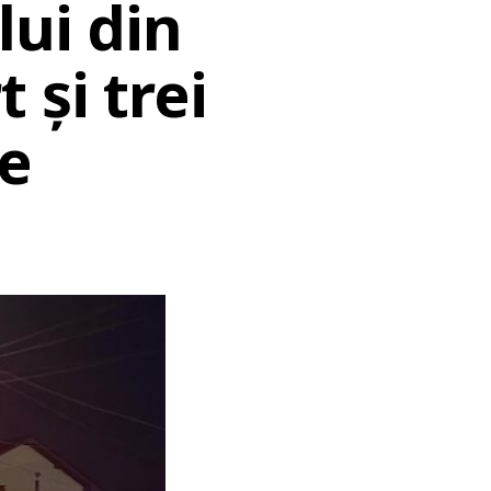
lui din
 și trei
re