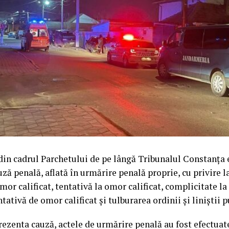
din cadrul Parchetului de pe lângă Tribunalul Constanța
uză penală, aflată în urmărire penală proprie, cu privire l
mor calificat, tentativă la omor calificat, complicitate la
tativă de omor calificat și tulburarea ordinii și liniștii p
ezenta cauză, actele de urmărire penală au fost efectuate