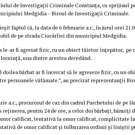
ciului de Investigații Criminale Constanța, cu sprijinul po
nicipiului Medgidia – Biroul de Investigații Criminale.
eșit faptul că, la data de 6 februarie a.c., în jurul orei 21.00
obil de pe strada Ciocârliei din municipiul Medgidia.
 le-ar fi agresat fizic, cu un obiect tăietor-înțepător, pe
 locuință, una dintre acestea decedând.
doilea bărbat ar fi încercat să le agreseze fizic, cu un obi
ntre persoanele vătămate.”, au precizat reprezentanții Bir
arie a.c., procurorul de caz din cadrul Parchetului de pe l
reținerea, pentru 24 de ore, a celor doi bărbați, bănuiți 
mor calificat, tentativă la omor calificat, complicitate la
tativă de omor calificat și tulburarea ordinii și liniștii p