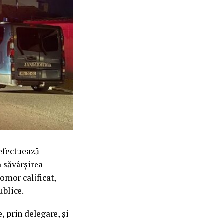
 efectuează
a săvârșirea
 omor calificat,
ublice.
, prin delegare, și