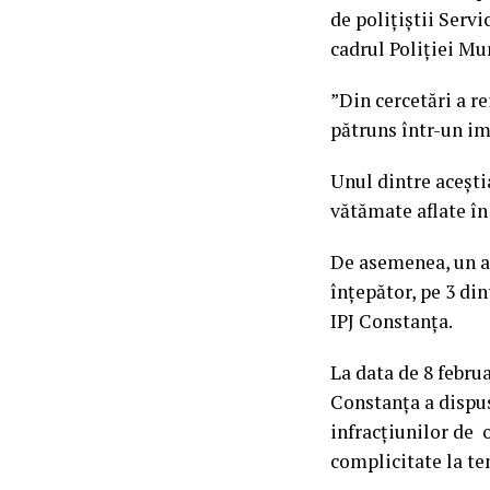
de polițiștii Servi
cadrul Poliției Mu
”Din cercetări a rei
pătruns într-un im
Unul dintre aceștia
vătămate aflate în
De asemenea, un al 
înțepător, pe 3 di
IPJ Constanța.
La data de 8 febru
Constanța a dispus 
infracțiunilor de o
complicitate la ten