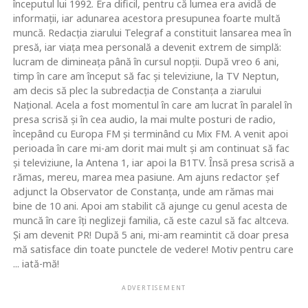
începutul lui 1992. Era dificil, pentru că lumea era avidă de
informaţii, iar adunarea acestora presupunea foarte multă
muncă. Redacţia ziarului Telegraf a constituit lansarea mea în
presă, iar viaţa mea personală a devenit extrem de simplă:
lucram de dimineaţa până în cursul nopţii. După vreo 6 ani,
timp în care am început să fac şi televiziune, la TV Neptun,
am decis să plec la subredacţia de Constanţa a ziarului
Naţional. Acela a fost momentul în care am lucrat în paralel în
presa scrisă şi în cea audio, la mai multe posturi de radio,
începând cu Europa FM şi terminând cu Mix FM. A venit apoi
perioada în care mi-am dorit mai mult şi am continuat să fac
şi televiziune, la Antena 1, iar apoi la B1TV. Însă presa scrisă a
rămas, mereu, marea mea pasiune. Am ajuns redactor şef
adjunct la Observator de Constanţa, unde am rămas mai
bine de 10 ani. Apoi am stabilit că ajunge cu genul acesta de
muncă în care îţi neglizeji familia, că este cazul să fac altceva.
Şi am devenit PR! După 5 ani, mi-am reamintit că doar presa
mă satisface din toate punctele de vedere! Motiv pentru care
... iată-mă!
ADVERTISEMENT