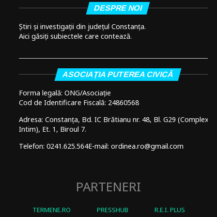
DESPRE NOI
Știri și investigații din județul Constanța.
Aici găsiți subiectele care contează.
ASOCIAȚIA PUTEREA CIVICĂ
Forma legală: ONG/Asociație
Cod de Identificare Fiscală: 24860568
Adresa: Constanța, Bd. IC Brătianu nr. 48, Bl. G29 (Complex
Intim), Et. 1, Biroul 7.
Telefon: 0241.625.564
E-mail: ordinea.ro@gmail.com
PARTENERI
TERMENE.RO
PRESSHUB
R.E.I. PLUS