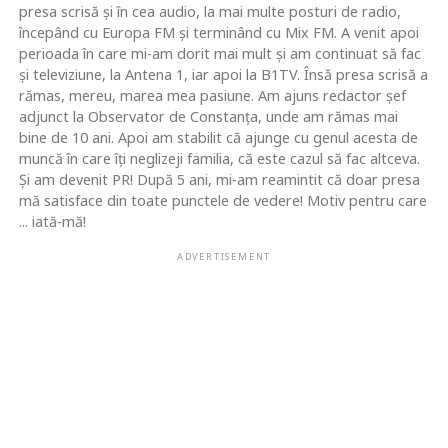
presa scrisă şi în cea audio, la mai multe posturi de radio,
începând cu Europa FM şi terminând cu Mix FM. A venit apoi
perioada în care mi-am dorit mai mult şi am continuat să fac
şi televiziune, la Antena 1, iar apoi la B1TV. Însă presa scrisă a
rămas, mereu, marea mea pasiune. Am ajuns redactor şef
adjunct la Observator de Constanţa, unde am rămas mai
bine de 10 ani. Apoi am stabilit că ajunge cu genul acesta de
muncă în care îţi neglizeji familia, că este cazul să fac altceva.
Şi am devenit PR! După 5 ani, mi-am reamintit că doar presa
mă satisface din toate punctele de vedere! Motiv pentru care
... iată-mă!
ADVERTISEMENT