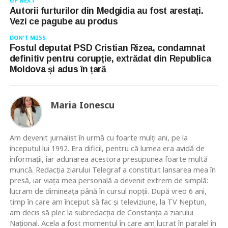
UP NEXT
Autorii furturilor din Medgidia au fost arestați.
Vezi ce pagube au produs
DON'T MISS
Fostul deputat PSD Cristian Rizea, condamnat
definitiv pentru corupție, extrădat din Republica
Moldova și adus în țară
Maria Ionescu
Am devenit jurnalist în urmă cu foarte mulţi ani, pe la
începutul lui 1992. Era dificil, pentru că lumea era avidă de
informaţii, iar adunarea acestora presupunea foarte multă
muncă. Redacţia ziarului Telegraf a constituit lansarea mea în
presă, iar viaţa mea personală a devenit extrem de simplă:
lucram de dimineaţa până în cursul nopţii. După vreo 6 ani,
timp în care am început să fac şi televiziune, la TV Neptun,
am decis să plec la subredacţia de Constanţa a ziarului
Naţional. Acela a fost momentul în care am lucrat în paralel în