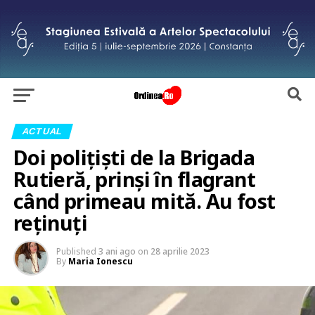
ACTUAL
Doi polițiști de la Brigada
Rutieră, prinși în flagrant
când primeau mită. Au fost
reținuți
Published
3 ani ago
on
28 aprilie 2023
By
Maria Ionescu