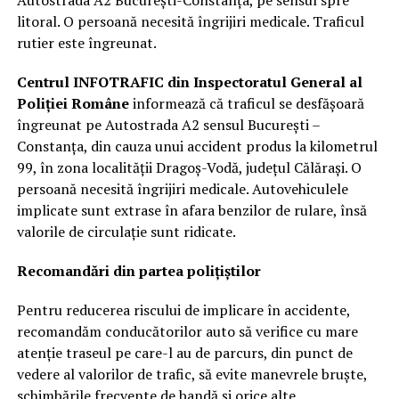
litoral. O persoană necesită îngrijiri medicale. Traficul
rutier este îngreunat.
Centrul INFOTRAFIC din Inspectoratul General al
Poliției Române
informează că traficul se desfășoară
îngreunat pe Autostrada A2 sensul București –
Constanța, din cauza unui accident produs la kilometrul
99, în zona localității Dragoș-Vodă, județul Călărași. O
persoană necesită îngrijiri medicale. Autovehiculele
implicate sunt extrase în afara benzilor de rulare, însă
valorile de circulație sunt ridicate.
Recomandări din partea polițiștilor
Pentru reducerea riscului de implicare în accidente,
recomandăm conducătorilor auto să verifice cu mare
atenție traseul pe care-l au de parcurs, din punct de
vedere al valorilor de trafic, să evite manevrele bruște,
schimbările frecvente de bandă și orice alte