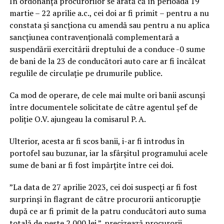
În ordonanța procurorilor se arată că în perioada 19
martie – 22 aprilie a.c., cei doi ar fi primit – pentru a nu
constata și sancționa cu amendă sau pentru a nu aplica
sancțiunea contravențională complementară a
suspendării exercitării dreptului de a conduce -0 sume
de bani de la 23 de conducători auto care ar fi încălcat
regulile de circulație pe drumurile publice.
Ca mod de operare, de cele mai multe ori banii ascunși
între documentele solicitate de către agentul șef de
poliție O.V. ajungeau la comisarul P. A.
Ulterior, acesta ar fi scos banii, i-ar fi introdus în
portofel sau buzunar, iar la sfârșitul programului acele
sume de bani ar fi fost împărțite între cei doi.
”La data de 27 aprilie 2023, cei doi suspecți ar fi fost
surprinși în flagrant de către procurorii anticorupție
după ce ar fi primit de la patru conducători auto suma
totală de peste 2.000 lei.”. precizează procurorii.