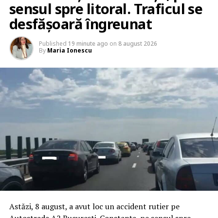
sensul spre litoral. Traficul se
desfășoară îngreunat
Published
19 minute ago
on
8 august 2026
By
Maria Ionescu
Astăzi, 8 august, a avut loc un accident rutier pe
Autostrada A2 București-Constanța, pe sensul spre