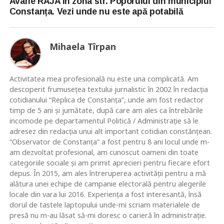
Avarie RAJA în zona str. Poporului din municipiul
Constanța. Vezi unde nu este apă potabilă
Mihaela Tîrpan
Activitatea mea profesională nu este una complicată. Am
descoperit frumusețea textului jurnalistic în 2002 în redacția
cotidianului “Replica de Constanța”, unde am fost redactor
timp de 5 ani și jumătate, după care am ales ca întrebările
incomode pe departamentul Politică / Administrație să le
adresez din redacția unui alt important cotidian constănțean.
“Observator de Constanța” a fost pentru 8 ani locul unde m-
am dezvoltat profesional, am cunoscut oameni din toate
categoriile sociale și am primit aprecieri pentru fiecare efort
depus. În 2015, am ales întreruperea activității pentru a mă
alătura unei echipe de campanie electorală pentru alegerile
locale din vara lui 2016. Experiența a fost interesantă, însă
dorul de tastele laptopului unde-mi scriam materialele de
presă nu m-au lăsat să-mi doresc o carieră în administrație.