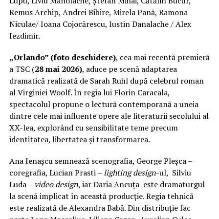
Lupu, Liviu Manolache, Ștefan Mihai, Cătălin Bucur,
Remus Archip, Andrei Bibire, Mirela Pană, Ramona
Niculae/ Ioana Cojocărescu, Iustin Danalache / Alex
Iezdimir.
„Orlando” (foto deschidere)
, cea mai recentă premieră
a TSC (
28 mai 2026)
, aduce pe scenă adaptarea
dramatică realizată de Sarah Ruhl după celebrul roman
al Virginiei Woolf. În regia lui Florin Caracala,
spectacolul propune o lectură contemporană a uneia
dintre cele mai influente opere ale literaturii secolului al
XX-lea, explorând cu sensibilitate teme precum
identitatea, libertatea și transformarea.
Ana Ienașcu semnează scenografia, George Pleșca –
coregrafia, Lucian Prasti –
lighting design
-ul, Silviu
Luda –
video design
, iar Daria Ancuța este dramaturgul
la scenă implicat în această producție. Regia tehnică
este realizată de Alexandra Babă. Din distribuție fac