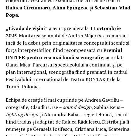
ediției din acest an este semnată de criticii de teatru
Raluca Cîrciumaru, Alina Epîngeac și Sebastian-Vlad
Popa
.
„Livada de vișini”
a avut premiera la
11 octombrie
2025
. Montarea semnată de Andrei Măjeri s-a remarcat
încă de la debut prin originalitatea conceptului scenic și
forța interpretărilor, fiind recompensată cu
Premiul
UNITER pentru cea mai bună scenografie
, acordat
Oanei Micu. Parcursul spectacolului a continuat și pe
plan internațional, scenografia fiind premiată în cadrul
Festivalului Internațional de Teatru KONTAKT de la
Toruń, Polonia.
Echipa de creație îi mai cuprinde pe Andrea Gavriliu –
coregrafie, Claudiu Urse –
sound design
, Sabina Reus –
lighting design
și Alexandra Babă – regie tehnică, textul
fiind tradus și adaptat de Raluca Rădulescu. Distribuția îi
reunește pe Cerasela Iosifescu, Cristiana Luca, Ecaterina