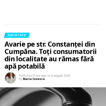
SOCIETATE
Avarie pe str. Constanței din
Cumpăna. Toți consumatorii
din localitate au rămas fără
apă potabilă
Published
3 ore ago
on
6 august 2026
By
Maria Ionescu