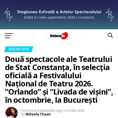
SOCIETATE
Două spectacole ale Teatrului
de Stat Constanța, în selecția
oficială a Festivalului
Național de Teatru 2026.
“Orlando” și “Livada de vișini”,
în octombrie, la București
Published
4 săptămâni ago
on
8 iulie 2026
By
Mihaela Tîrpan