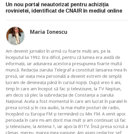
Un nou portal neautorizat pentru achiziția
rovinietei, identificat de CNAIR în mediul online
Maria Ionescu
Am devenit jurnalist în urmă cu foarte mulţi ani, pe la
începutul lui 1992. Era dificil, pentru că lumea era avidă de
informaţii, iar adunarea acestora presupunea foarte multă
muncă. Redacţia ziarului Telegraf a constituit lansarea mea în
presă, iar viaţa mea personală a devenit extrem de simplă:
lucram de dimineaţa până în cursul nopţii. După vreo 6 ani,
timp în care am început să fac şi televiziune, la TV Neptun,
am decis să plec la subredacţia de Constanţa a ziarului
Naţional. Acela a fost momentul în care am lucrat în paralel în
presa scrisă şi în cea audio, la mai multe posturi de radio,
începând cu Europa FM şi terminând cu Mix FM. A venit apoi
perioada în care mi-am dorit mai mult şi am continuat să fac
şi televiziune, la Antena 1, iar apoi la B1TV. Însă presa scrisă a
rămas, mereu, marea mea pasiune. Am ajuns redactor şef