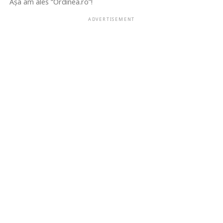
Așa am ales “Ordinea.ro”!
ADVERTISEMENT