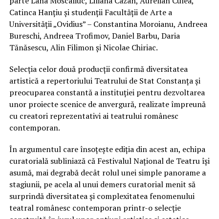
parte Lana Moscaliuc, Liliana Cazan, Aurelian Culea,
Catinca Hanțiu și studenții Facultății de Arte a
Universității „Ovidius” – Constantina Moroianu, Andreea
Bureschi, Andreea Trofimov, Daniel Barbu, Daria
Tănăsescu, Alin Filimon și Nicolae Chiriac.
Selecția celor două producții confirmă diversitatea
artistică a repertoriului Teatrului de Stat Constanța și
preocuparea constantă a instituției pentru dezvoltarea
unor proiecte scenice de anvergură, realizate împreună
cu creatori reprezentativi ai teatrului românesc
contemporan.
În argumentul care însoțește ediția din acest an, echipa
curatorială subliniază că Festivalul Național de Teatru își
asumă, mai degrabă decât rolul unei simple panorame a
stagiunii, pe acela al unui demers curatorial menit să
surprindă diversitatea și complexitatea fenomenului
teatral românesc contemporan printr-o selecție