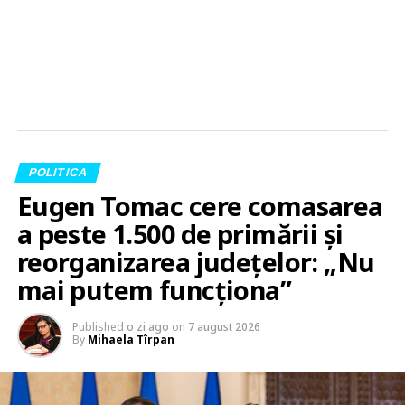
POLITICA
Eugen Tomac cere comasarea
a peste 1.500 de primării și
reorganizarea județelor: „Nu
mai putem funcționa”
Published
o zi ago
on
7 august 2026
By
Mihaela Tîrpan