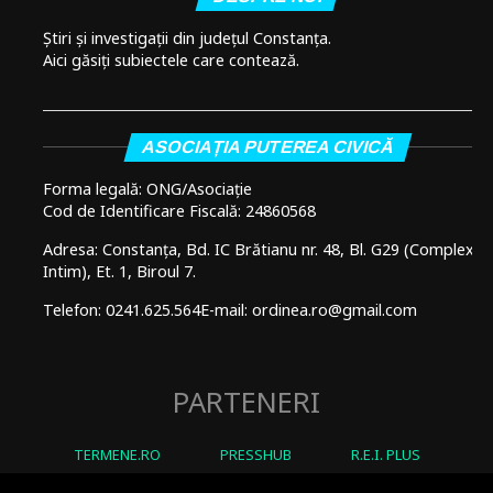
Știri și investigații din județul Constanța.
Aici găsiți subiectele care contează.
ASOCIAȚIA PUTEREA CIVICĂ
Forma legală: ONG/Asociație
Cod de Identificare Fiscală: 24860568
Adresa: Constanța, Bd. IC Brătianu nr. 48, Bl. G29 (Complex
Intim), Et. 1, Biroul 7.
Telefon: 0241.625.564
E-mail: ordinea.ro@gmail.com
PARTENERI
TERMENE.RO
PRESSHUB
R.E.I. PLUS