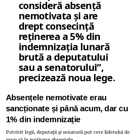
consideră absență
nemotivata și are
drept consecință
reținerea a 5% din
indemnizația lunară
brută a deputatului
sau a senatorului”,
precizează noua lege.
Absențele nemotivate erau
sancționate și până acum, dar cu
1% din indemnizație
Potrivit legii, deputații și senatorii pot cere liderului de
grup să le motiveze absențele.