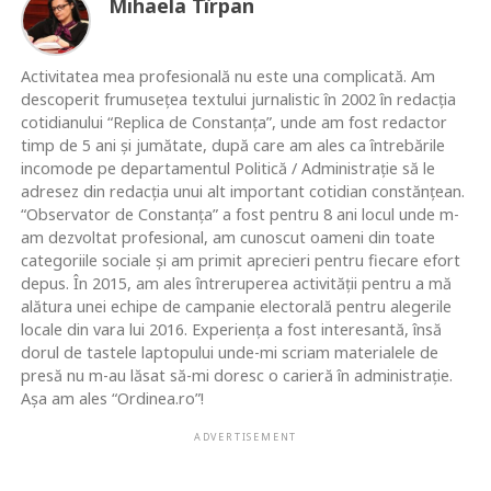
Mihaela Tîrpan
Activitatea mea profesională nu este una complicată. Am
descoperit frumusețea textului jurnalistic în 2002 în redacția
cotidianului “Replica de Constanța”, unde am fost redactor
timp de 5 ani și jumătate, după care am ales ca întrebările
incomode pe departamentul Politică / Administrație să le
adresez din redacția unui alt important cotidian constănțean.
“Observator de Constanța” a fost pentru 8 ani locul unde m-
am dezvoltat profesional, am cunoscut oameni din toate
categoriile sociale și am primit aprecieri pentru fiecare efort
depus. În 2015, am ales întreruperea activității pentru a mă
alătura unei echipe de campanie electorală pentru alegerile
locale din vara lui 2016. Experiența a fost interesantă, însă
dorul de tastele laptopului unde-mi scriam materialele de
presă nu m-au lăsat să-mi doresc o carieră în administrație.
Așa am ales “Ordinea.ro”!
ADVERTISEMENT