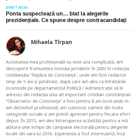
DON'T MISS
Ponta suspectează un… blat la alegerile
prezidențiale. Ce spune despre contracandidați
Mihaela Tîrpan
Activitatea mea profesională nu este una complicată. Am
descoperit frumusețea textului jurnalistic în 2002 în redacția
cotidianului “Replica de Constanța”, unde am fost redactor
timp de 5 ani și jumătate, după care am ales ca întrebările
incomode pe departamentul Politică / Administrație să le
adresez din redacția unui alt important cotidian constănțean.
“Observator de Constanța” a fost pentru 8 ani locul unde m-
am dezvoltat profesional, am cunoscut oameni din toate
categoriile sociale și am primit aprecieri pentru fiecare efort
depus. În 2015, am ales întreruperea activității pentru a mă
alătura unei echipe de campanie electorală pentru alegerile
locale din vara lui 2016. Experiența a fost interesantă, însă