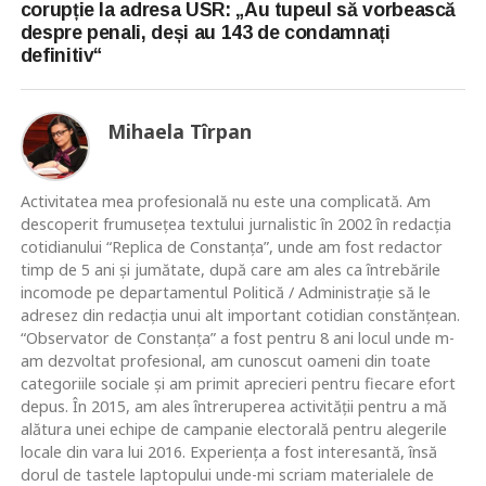
corupție la adresa USR: „Au tupeul să vorbească
despre penali, deși au 143 de condamnați
definitiv“
Mihaela Tîrpan
Activitatea mea profesională nu este una complicată. Am
descoperit frumusețea textului jurnalistic în 2002 în redacția
cotidianului “Replica de Constanța”, unde am fost redactor
timp de 5 ani și jumătate, după care am ales ca întrebările
incomode pe departamentul Politică / Administrație să le
adresez din redacția unui alt important cotidian constănțean.
“Observator de Constanța” a fost pentru 8 ani locul unde m-
am dezvoltat profesional, am cunoscut oameni din toate
categoriile sociale și am primit aprecieri pentru fiecare efort
depus. În 2015, am ales întreruperea activității pentru a mă
alătura unei echipe de campanie electorală pentru alegerile
locale din vara lui 2016. Experiența a fost interesantă, însă
dorul de tastele laptopului unde-mi scriam materialele de