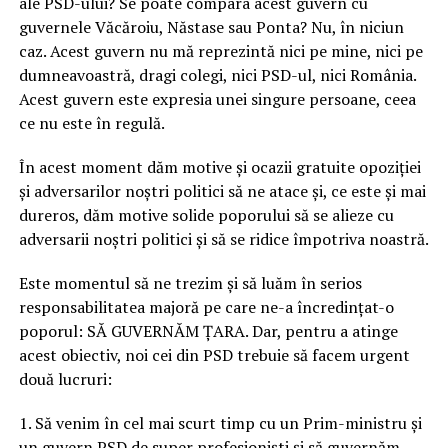
ale PSD-ului? Se poate compara acest guvern cu
guvernele Văcăroiu, Năstase sau Ponta? Nu, în niciun
caz. Acest guvern nu mă reprezintă nici pe mine, nici pe
dumneavoastră, dragi colegi, nici PSD-ul, nici România.
Acest guvern este expresia unei singure persoane, ceea
ce nu este în regulă.
În acest moment dăm motive și ocazii gratuite opoziției
și adversarilor noștri politici să ne atace și, ce este și mai
dureros, dăm motive solide poporului să se alieze cu
adversarii noștri politici și să se ridice împotriva noastră.
Este momentul să ne trezim și să luăm în serios
responsabilitatea majoră pe care ne-a încredințat-o
poporul: SĂ GUVERNĂM ȚARA. Dar, pentru a atinge
acest obiectiv, noi cei din PSD trebuie să facem urgent
două lucruri:
1. Să venim în cel mai scurt timp cu un Prim-ministru și
un guvern PSD de super profesioniști și să guvernăm