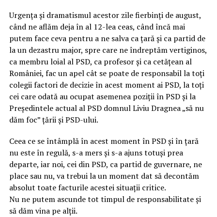
Urgența și dramatismul acestor zile fierbinți de august,
când ne aflăm deja în al 12-lea ceas, când încă mai
putem face ceva pentru a ne salva ca țară și ca partid de
la un dezastru major, spre care ne îndreptăm vertiginos,
ca membru loial al PSD, ca profesor și ca cetățean al
României, fac un apel cât se poate de responsabil la toți
colegii factori de decizie în acest moment ai PSD, la toți
cei care odată au ocupat asemenea poziții în PSD și la
Președintele actual al PSD domnul Liviu Dragnea „să nu
dăm foc” țării și PSD-ului.
Ceea ce se întâmplă în acest moment în PSD și în țară
nu este în regulă, s-a mers și s-a ajuns totuși prea
departe, iar noi, cei din PSD, ca partid de guvernare, ne
place sau nu, va trebui la un moment dat să decontăm
absolut toate facturile acestei situații critice.
Nu ne putem ascunde tot timpul de responsabilitate și
să dăm vina pe alții.