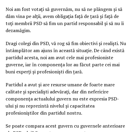
Noi am fost votați să guvernăm, nu să ne plângem și să
dăm vina pe alții, avem obligația față de țară și față de
toți membrii PSD să fim un partid responsabil și să nu îi
dezamăgim.
Dragi colegi din PSD, vă rog să fim obiectivi și realiști. Nu
întâmplător am ajuns în această situație. De când există
partidul acesta, noi am avut cele mai profesioniste
guverne, iar în componența lor au făcut parte cei mai
buni experți și profesioniști din țară.
Partidul a avut și are resurse umane de foarte mare
calitate și specialiști adevărați, dar din nefericire
componența actualului guvern nu este expresia PSD-
ului și nu reprezintă nivelul și capacitatea
profesioniștilor din partidul nostru.
Se poate compara acest guvern cu guvernele anterioare