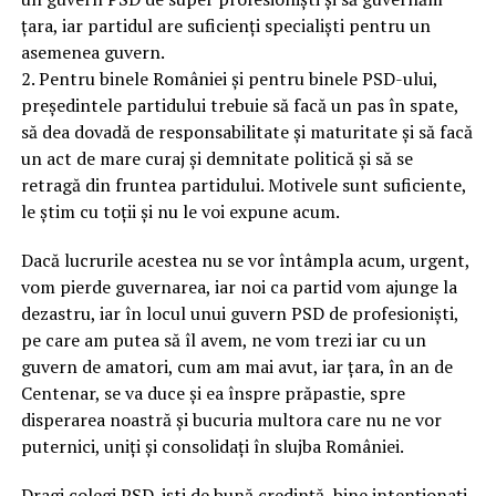
țara, iar partidul are suficienți specialiști pentru un
asemenea guvern.
2. Pentru binele României și pentru binele PSD-ului,
președintele partidului trebuie să facă un pas în spate,
să dea dovadă de responsabilitate și maturitate și să facă
un act de mare curaj și demnitate politică și să se
retragă din fruntea partidului. Motivele sunt suficiente,
le știm cu toții și nu le voi expune acum.
Dacă lucrurile acestea nu se vor întâmpla acum, urgent,
vom pierde guvernarea, iar noi ca partid vom ajunge la
dezastru, iar în locul unui guvern PSD de profesioniști,
pe care am putea să îl avem, ne vom trezi iar cu un
guvern de amatori, cum am mai avut, iar țara, în an de
Centenar, se va duce și ea înspre prăpastie, spre
disperarea noastră și bucuria multora care nu ne vor
puternici, uniți și consolidați în slujba României.
Dragi colegi PSD-iști de bună credință, bine intenționați,