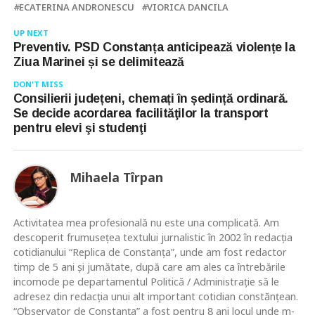
ECATERINA ANDRONESCU
VIORICA DANCILA
UP NEXT
Preventiv. PSD Constanța anticipează violențe la
Ziua Marinei și se delimitează
DON'T MISS
Consilierii județeni, chemați în ședință ordinară.
Se decide acordarea facilităţilor la transport
pentru elevi şi studenţi
Mihaela Tîrpan
Activitatea mea profesională nu este una complicată. Am
descoperit frumusețea textului jurnalistic în 2002 în redacția
cotidianului “Replica de Constanța”, unde am fost redactor
timp de 5 ani și jumătate, după care am ales ca întrebările
incomode pe departamentul Politică / Administrație să le
adresez din redacția unui alt important cotidian constănțean.
“Observator de Constanța” a fost pentru 8 ani locul unde m-