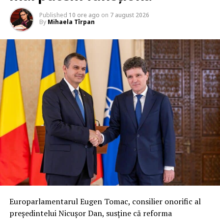
Published
10 ore ago
on
7 august 2026
By
Mihaela Tîrpan
Europarlamentarul Eugen Tomac, consilier onorific al
președintelui Nicușor Dan, susține că reforma