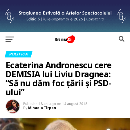
POLITICA
Ecaterina Andronescu cere
DEMISIA lui Liviu Dragnea:
“Să nu dăm foc țării și PSD-
ului”
Published
8 ani ago
on
14 august 2018
By
Mihaela Tîrpan