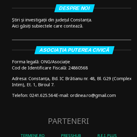
DESPRE NOI
Știri și investigații din județul Constanța.
Aici găsiți subiectele care contează.
ASOCIAȚIA PUTEREA CIVICĂ
Forma legală: ONG/Asociație
Cod de Identificare Fiscală: 24860568
Adresa: Constanța, Bd. IC Brătianu nr. 48, Bl. G29 (Complex
Intim), Et. 1, Biroul 7.
Telefon: 0241.625.564
E-mail: ordinea.ro@gmail.com
PARTENERI
TERMENE.RO
PRESSHUB
R.E.I. PLUS