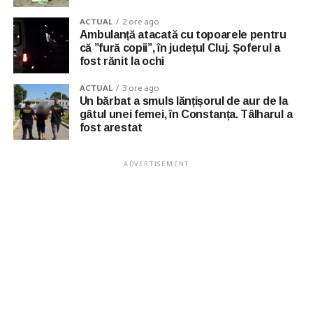
ACTUAL
2 ore ago
Ambulanță atacată cu topoarele pentru
că ”fură copii”, în județul Cluj. Șoferul a
fost rănit la ochi
ACTUAL
3 ore ago
Un bărbat a smuls lănțișorul de aur de la
gâtul unei femei, în Constanța. Tâlharul a
fost arestat
ADVERTISEMENT