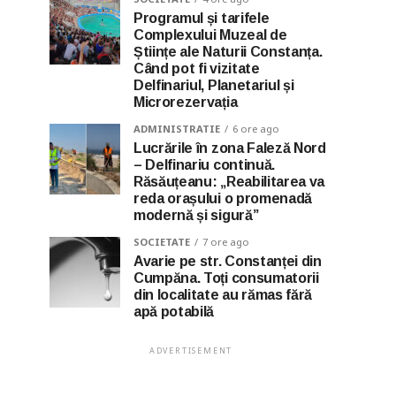
Programul și tarifele
Complexului Muzeal de
Științe ale Naturii Constanța.
Când pot fi vizitate
Delfinariul, Planetariul și
Microrezervația
ADMINISTRATIE
6 ore ago
Lucrările în zona Faleză Nord
– Delfinariu continuă.
Răsăuțeanu: „Reabilitarea va
reda orașului o promenadă
modernă și sigură”
SOCIETATE
7 ore ago
Avarie pe str. Constanței din
Cumpăna. Toți consumatorii
din localitate au rămas fără
apă potabilă
ADVERTISEMENT