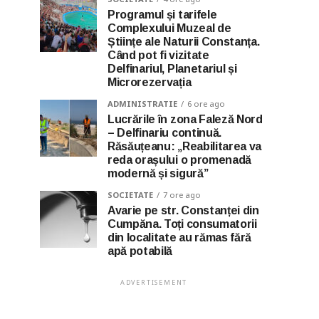
Programul și tarifele
Complexului Muzeal de
Științe ale Naturii Constanța.
Când pot fi vizitate
Delfinariul, Planetariul și
Microrezervația
ADMINISTRATIE
6 ore ago
Lucrările în zona Faleză Nord
– Delfinariu continuă.
Răsăuțeanu: „Reabilitarea va
reda orașului o promenadă
modernă și sigură”
SOCIETATE
7 ore ago
Avarie pe str. Constanței din
Cumpăna. Toți consumatorii
din localitate au rămas fără
apă potabilă
ADVERTISEMENT