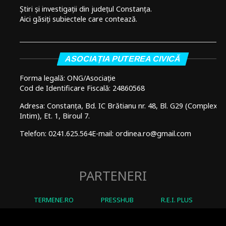
Știri și investigații din județul Constanța.
Aici găsiți subiectele care contează.
ASOCIAȚIA PUTEREA CIVICĂ
Forma legală: ONG/Asociație
Cod de Identificare Fiscală: 24860568
Adresa: Constanța, Bd. IC Brătianu nr. 48, Bl. G29 (Complex
Intim), Et. 1, Biroul 7.
Telefon: 0241.625.564
E-mail: ordinea.ro@gmail.com
PARTENERI
TERMENE.RO
PRESSHUB
R.E.I. PLUS