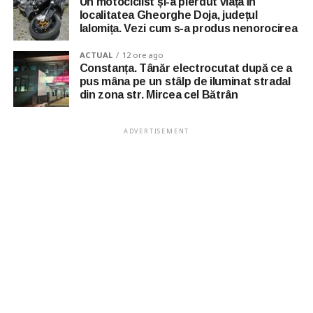
Un motociclist și-a pierdut viața în
localitatea Gheorghe Doja, județul
Ialomița. Vezi cum s-a produs nenorocirea
ACTUAL
12 ore ago
Constanța. Tânăr electrocutat după ce a
pus mâna pe un stâlp de iluminat stradal
din zona str. Mircea cel Bătrân
ADVERTISEMENT