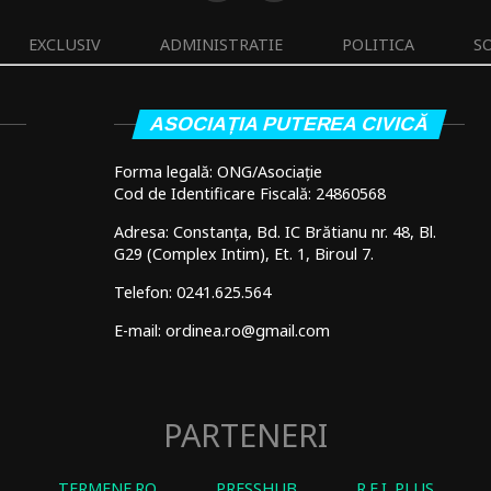
EXCLUSIV
ADMINISTRATIE
POLITICA
S
ASOCIAȚIA PUTEREA CIVICĂ
Forma legală: ONG/Asociație
Cod de Identificare Fiscală: 24860568
Adresa: Constanța, Bd. IC Brătianu nr. 48, Bl.
G29 (Complex Intim), Et. 1, Biroul 7.
Telefon: 0241.625.564
E-mail: ordinea.ro@gmail.com
PARTENERI
TERMENE.RO
PRESSHUB
R.E.I. PLUS