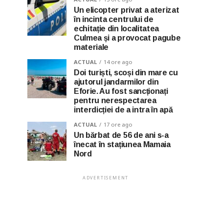
Un elicopter privat a aterizat
în incinta centrului de
echitație din localitatea
Culmea și a provocat pagube
materiale
ACTUAL
14 ore ago
Doi turiști, scoși din mare cu
ajutorul jandarmilor din
Eforie. Au fost sancționați
pentru nerespectarea
interdicției de a intra în apă
ACTUAL
17 ore ago
Un bărbat de 56 de ani s-a
înecat în stațiunea Mamaia
Nord
ADVERTISEMENT