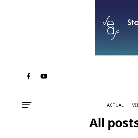
ACTUAL
VI
All post