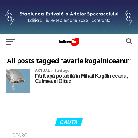
All posts tagged "avarie kogalniceanu"
ACTUAL
4 ani ago
Fără apă potabilă în Mihail Kogălniceanu,
Culmea și Oituz
CAUTA