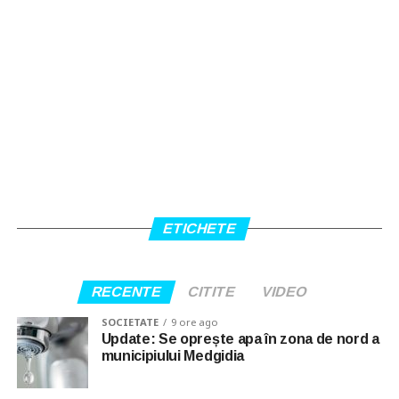
ETICHETE
RECENTE
CITITE
VIDEO
SOCIETATE
9 ore ago
Update: Se oprește apa în zona de nord a
municipiului Medgidia