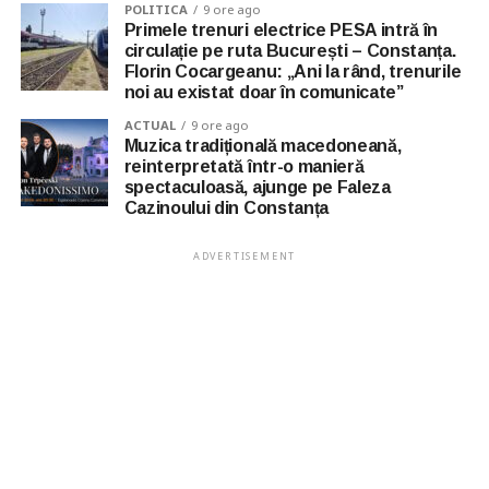
POLITICA
9 ore ago
Primele trenuri electrice PESA intră în
circulație pe ruta București – Constanța.
Florin Cocargeanu: „Ani la rând, trenurile
noi au existat doar în comunicate”
ACTUAL
9 ore ago
Muzica tradițională macedoneană,
reinterpretată într-o manieră
spectaculoasă, ajunge pe Faleza
Cazinoului din Constanța
ADVERTISEMENT