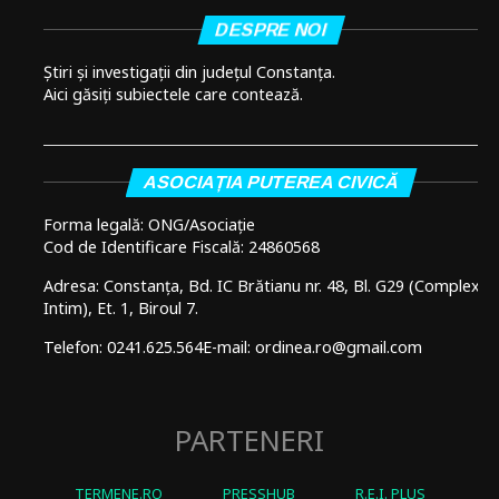
DESPRE NOI
Știri și investigații din județul Constanța.
Aici găsiți subiectele care contează.
ASOCIAȚIA PUTEREA CIVICĂ
Forma legală: ONG/Asociație
Cod de Identificare Fiscală: 24860568
Adresa: Constanța, Bd. IC Brătianu nr. 48, Bl. G29 (Complex
Intim), Et. 1, Biroul 7.
Telefon: 0241.625.564
E-mail: ordinea.ro@gmail.com
PARTENERI
TERMENE.RO
PRESSHUB
R.E.I. PLUS