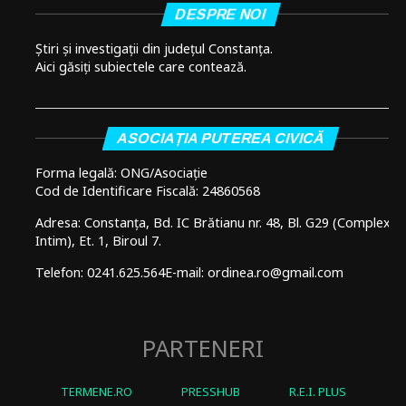
DESPRE NOI
Știri și investigații din județul Constanța.
Aici găsiți subiectele care contează.
ASOCIAȚIA PUTEREA CIVICĂ
Forma legală: ONG/Asociație
Cod de Identificare Fiscală: 24860568
Adresa: Constanța, Bd. IC Brătianu nr. 48, Bl. G29 (Complex
Intim), Et. 1, Biroul 7.
Telefon: 0241.625.564
E-mail: ordinea.ro@gmail.com
PARTENERI
TERMENE.RO
PRESSHUB
R.E.I. PLUS