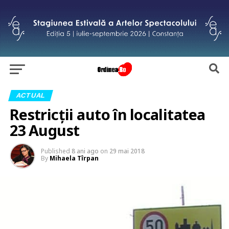
ACTUAL
Restricții auto în localitatea
23 August
Published
8 ani ago
on
29 mai 2018
By
Mihaela Tîrpan