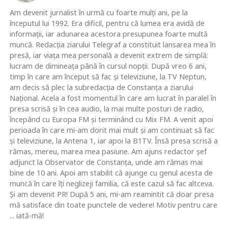
Am devenit jurnalist în urmă cu foarte mulţi ani, pe la
începutul lui 1992. Era dificil, pentru că lumea era avidă de
informaţii, iar adunarea acestora presupunea foarte multă
muncă. Redacţia ziarului Telegraf a constituit lansarea mea în
presă, iar viaţa mea personală a devenit extrem de simplă:
lucram de dimineaţa până în cursul nopţii. După vreo 6 ani,
timp în care am început să fac şi televiziune, la TV Neptun,
am decis să plec la subredacţia de Constanţa a ziarului
Naţional. Acela a fost momentul în care am lucrat în paralel în
presa scrisă şi în cea audio, la mai multe posturi de radio,
începând cu Europa FM şi terminând cu Mix FM. A venit apoi
perioada în care mi-am dorit mai mult şi am continuat să fac
şi televiziune, la Antena 1, iar apoi la B1TV. Însă presa scrisă a
rămas, mereu, marea mea pasiune. Am ajuns redactor şef
adjunct la Observator de Constanţa, unde am rămas mai
bine de 10 ani. Apoi am stabilit că ajunge cu genul acesta de
muncă în care îţi neglizeji familia, că este cazul să fac altceva.
Şi am devenit PR! După 5 ani, mi-am reamintit că doar presa
mă satisface din toate punctele de vedere! Motiv pentru care
... iată-mă!