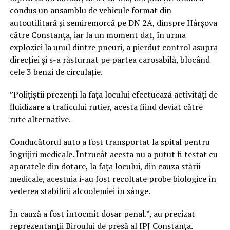
condus un ansamblu de vehicule format din
autoutilitară și semiremorcă pe DN 2A, dinspre Hârșova
către Constanța, iar la un moment dat, în urma
exploziei la unul dintre pneuri, a pierdut control asupra
direcției și s-a răsturnat pe partea carosabilă, blocând
cele 3 benzi de circulație.
”Polițiștii prezenți la fața locului efectuează activități de
fluidizare a traficului rutier, acesta fiind deviat către
rute alternative.
Conducătorul auto a fost transportat la spital pentru
îngrijiri medicale. Întrucât acesta nu a putut fi testat cu
aparatele din dotare, la fața locului, din cauza stării
medicale, acestuia i-au fost recoltate probe biologice în
vederea stabilirii alcoolemiei în sânge.
În cauză a fost întocmit dosar penal.”, au precizat
reprezentanții Biroului de presă al IPJ Constanța.