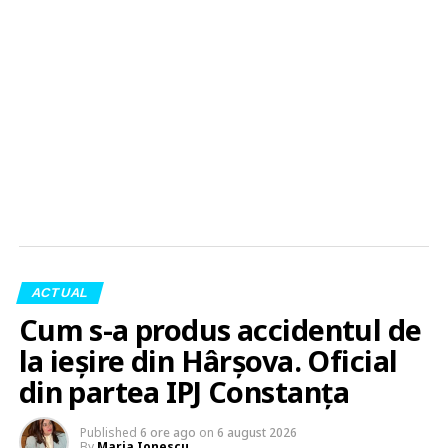
ACTUAL
Cum s-a produs accidentul de
la ieșire din Hârșova. Oficial
din partea IPJ Constanța
Published
6 ore ago
on
6 august 2026
By
Maria Ionescu