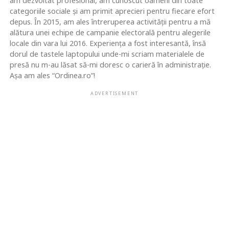
am dezvoltat profesional, am cunoscut oameni din toate
categoriile sociale și am primit aprecieri pentru fiecare efort
depus. În 2015, am ales întreruperea activității pentru a mă
alătura unei echipe de campanie electorală pentru alegerile
locale din vara lui 2016. Experiența a fost interesantă, însă
dorul de tastele laptopului unde-mi scriam materialele de
presă nu m-au lăsat să-mi doresc o carieră în administrație.
Așa am ales “Ordinea.ro”!
ADVERTISEMENT