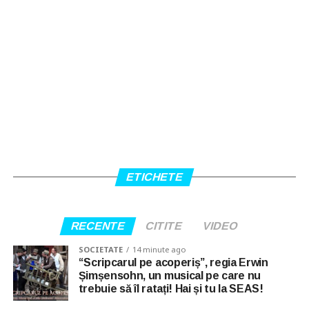
ETICHETE
RECENTE
CITITE
VIDEO
SOCIETATE
14 minute ago
“Scripcarul pe acoperiș”, regia Erwin
Șimșensohn, un musical pe care nu
trebuie să îl ratați! Hai și tu la SEAS!