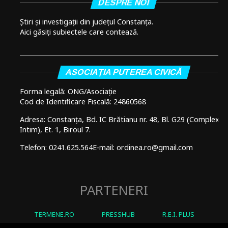
DESPRE NOI
Știri și investigații din județul Constanța.
Aici găsiți subiectele care contează.
ASOCIAȚIA PUTEREA CIVICĂ
Forma legală: ONG/Asociație
Cod de Identificare Fiscală: 24860568
Adresa: Constanța, Bd. IC Brătianu nr. 48, Bl. G29 (Complex
Intim), Et. 1, Biroul 7.
Telefon: 0241.625.564
E-mail: ordinea.ro@gmail.com
PARTENERI
TERMENE.RO
PRESSHUB
R.E.I. PLUS