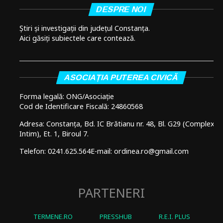
DESPRE NOI
Știri și investigații din județul Constanța.
Aici găsiți subiectele care contează.
ASOCIAȚIA PUTEREA CIVICĂ
Forma legală: ONG/Asociație
Cod de Identificare Fiscală: 24860568
Adresa: Constanța, Bd. IC Brătianu nr. 48, Bl. G29 (Complex
Intim), Et. 1, Biroul 7.
Telefon: 0241.625.564
E-mail: ordinea.ro@gmail.com
PARTENERI
TERMENE.RO
PRESSHUB
R.E.I. PLUS