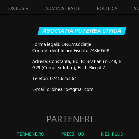
EXCLUSIV
ADMINISTRATIE
POLITICA
S
ASOCIAȚIA PUTEREA CIVICĂ
Forma legală: ONG/Asociație
Cod de Identificare Fiscală: 24860568
Adresa: Constanța, Bd. IC Brătianu nr. 48, Bl.
G29 (Complex Intim), Et. 1, Biroul 7.
Telefon: 0241.625.564
E-mail: ordinea.ro@gmail.com
PARTENERI
TERMENE.RO
PRESSHUB
R.E.I. PLUS