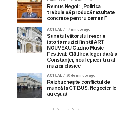
Remus Negoi: „Politica
trebuie să producă rezultate
concrete pentru oameni”
ACTUAL
17 minute ago
Sunetul viitorului rescrie
istoria muzicii în stil ART
NOUVEAU Cazino Music
Festival: Clădirea legendară a
Constanței, noul epicentru al
muzicii clasice
ACTUAL
30 de minute ago
Reizbucnește conflictul de
muncă la CT BUS. Negocierile
au eșuat
ADVERTISEMENT