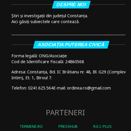
DESPRE NOI
Știri și investigații din județul Constanța.
Aici găsiți subiectele care contează.
ASOCIAȚIA PUTEREA CIVICĂ
Forma legală: ONG/Asociație
Cod de Identificare Fiscală: 24860568
Adresa: Constanța, Bd. IC Brătianu nr. 48, Bl. G29 (Complex
Intim), Et. 1, Biroul 7.
Telefon: 0241.625.564
E-mail: ordinea.ro@gmail.com
PARTENERI
TERMENE.RO
PRESSHUB
R.E.I. PLUS