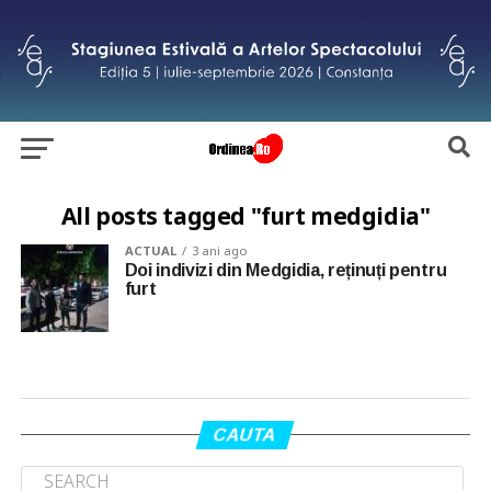
All posts tagged "furt medgidia"
ACTUAL
3 ani ago
Doi indivizi din Medgidia, reținuți pentru
furt
CAUTA