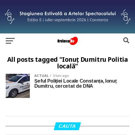
All posts tagged "Ionuț Dumitru Politia
locală"
ACTUAL
3 luni ago
Șeful Poliției Locale Constanța, Ionuț
Dumitru, cercetat de DNA
CAUTA