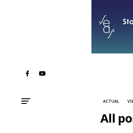
ACTUAL
VI
All p