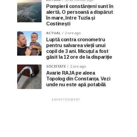
Pompierii constănțeni sunt în
alertă. O persoană a dispărut
în mare, între Tuzla și
Costinești
ACTUAL
2 ore ago
Luptă contra cronometru
pentru salvarea vieții unui
copil de 3 ani. Micuțul a fost
găsit la 12 ore de la dispariție
SOCIETATE
2 ore ago
Avarie RAJA pe aleea
Topolog din Constanța. Vezi
unde nu este apă potabilă
ADVERTISEMENT