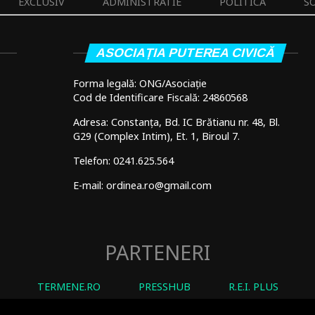
EXCLUSIV
ADMINISTRATIE
POLITICA
S
ASOCIAȚIA PUTEREA CIVICĂ
Forma legală: ONG/Asociație
Cod de Identificare Fiscală: 24860568
Adresa: Constanța, Bd. IC Brătianu nr. 48, Bl.
G29 (Complex Intim), Et. 1, Biroul 7.
Telefon: 0241.625.564
E-mail: ordinea.ro@gmail.com
PARTENERI
TERMENE.RO
PRESSHUB
R.E.I. PLUS