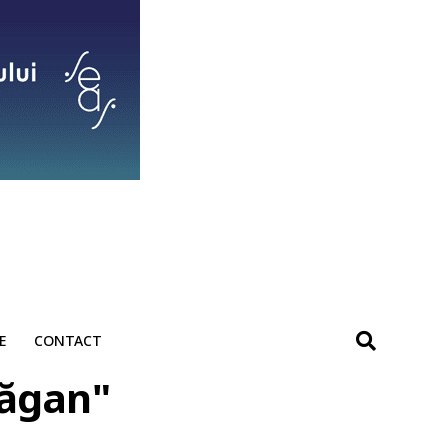
E
CONTACT
răgan"