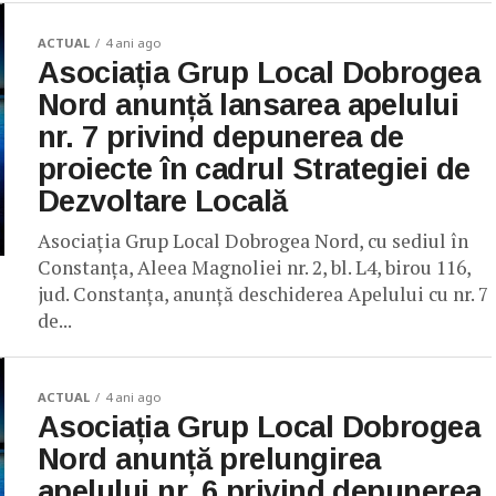
ACTUAL
4 ani ago
Asociația Grup Local Dobrogea
Nord anunță lansarea apelului
nr. 7 privind depunerea de
proiecte în cadrul Strategiei de
Dezvoltare Locală
Asociația Grup Local Dobrogea Nord, cu sediul în
Constanța, Aleea Magnoliei nr. 2, bl. L4, birou 116,
jud. Constanța, anunță deschiderea Apelului cu nr. 7
de...
ACTUAL
4 ani ago
Asociația Grup Local Dobrogea
Nord anunță prelungirea
apelului nr. 6 privind depunerea