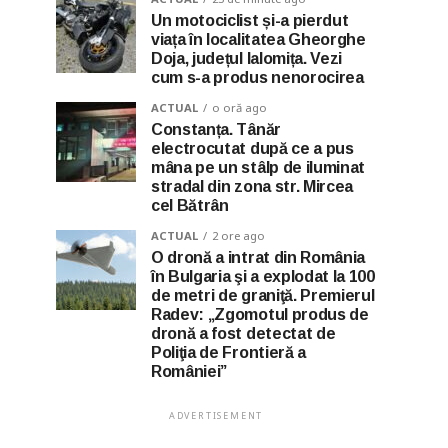
Un motociclist și-a pierdut
viața în localitatea Gheorghe
Doja, județul Ialomița. Vezi
cum s-a produs nenorocirea
ACTUAL
o oră ago
Constanța. Tânăr
electrocutat după ce a pus
mâna pe un stâlp de iluminat
stradal din zona str. Mircea
cel Bătrân
ACTUAL
2 ore ago
O dronă a intrat din România
în Bulgaria şi a explodat la 100
de metri de graniţă. Premierul
Radev: „Zgomotul produs de
dronă a fost detectat de
Poliţia de Frontieră a
României”
ADVERTISEMENT