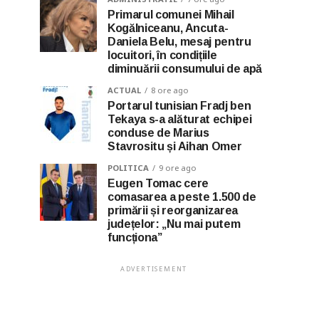
Primarul comunei Mihail
Kogălniceanu, Ancuta-
Daniela Belu, mesaj pentru
locuitori, în condițiile
diminuării consumului de apă
ACTUAL
8 ore ago
Portarul tunisian Fradj ben
Tekaya s-a alăturat echipei
conduse de Marius
Stavrositu și Aihan Omer
POLITICA
9 ore ago
Eugen Tomac cere
comasarea a peste 1.500 de
primării și reorganizarea
județelor: „Nu mai putem
funcționa”
ADVERTISEMENT