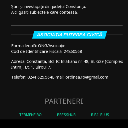
Știri și investigații din județul Constanța.
Aici găsiți subiectele care contează.
ASOCIAȚIA PUTEREA CIVICĂ
Forma legală: ONG/Asociație
Cod de Identificare Fiscală: 24860568
Adresa: Constanța, Bd. IC Brătianu nr. 48, Bl. G29 (Complex
Intim), Et. 1, Biroul 7.
Telefon: 0241.625.564
E-mail: ordinea.ro@gmail.com
PARTENERI
TERMENE.RO
PRESSHUB
R.E.I. PLUS