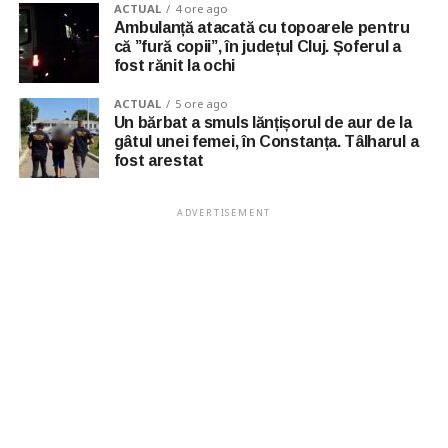
ACTUAL
4 ore ago
Ambulanță atacată cu topoarele pentru
că ”fură copii”, în județul Cluj. Șoferul a
fost rănit la ochi
ACTUAL
5 ore ago
Un bărbat a smuls lănțișorul de aur de la
gâtul unei femei, în Constanța. Tâlharul a
fost arestat
ADVERTISEMENT