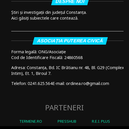
DESPRE NOI
Știri și investigații din județul Constanța.
Aici găsiți subiectele care contează.
ASOCIAȚIA PUTEREA CIVICĂ
Forma legală: ONG/Asociație
Cod de Identificare Fiscală: 24860568
Adresa: Constanța, Bd. IC Brătianu nr. 48, Bl. G29 (Complex
Intim), Et. 1, Biroul 7.
Telefon: 0241.625.564
E-mail: ordinea.ro@gmail.com
PARTENERI
TERMENE.RO
PRESSHUB
R.E.I. PLUS