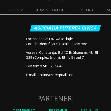
EXCLUSIV
ADMINISTRATIE
POLITICA
S
ASOCIAȚIA PUTEREA CIVICĂ
Forma legală: ONG/Asociație
Cod de Identificare Fiscală: 24860568
Adresa: Constanța, Bd. IC Brătianu nr. 48, Bl.
G29 (Complex Intim), Et. 1, Biroul 7.
Telefon: 0241.625.564
E-mail: ordinea.ro@gmail.com
PARTENERI
TERMENE.RO
PRESSHUB
R.E.I. PLUS