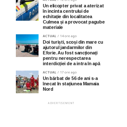
Un elicopter privat a aterizat
în incinta centrului de
echitație din localitatea
Culmea și a provocat pagube
materiale
ACTUAL
14 ore ago
Doi turiști, scoși din mare cu
ajutorul jandarmilor din
Eforie. Au fost sancționați
pentru nerespectarea
interdicției de a intra în apă
ACTUAL
17 ore ago
Un bărbat de 56 de ani s-a
înecat în stațiunea Mamaia
Nord
ADVERTISEMENT