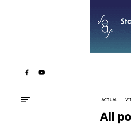
ACTUAL
VI
All p