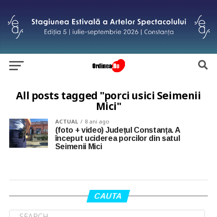
All posts tagged "porci usici Seimenii
Mici"
ACTUAL
8 ani ago
(foto + video) Județul Constanța. A
început uciderea porcilor din satul
Seimenii Mici
CAUTA