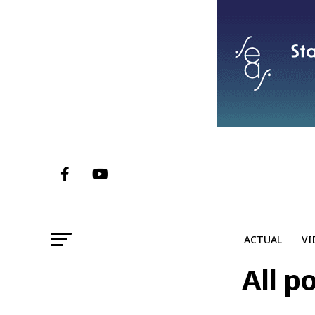
ACTUAL
VI
All p