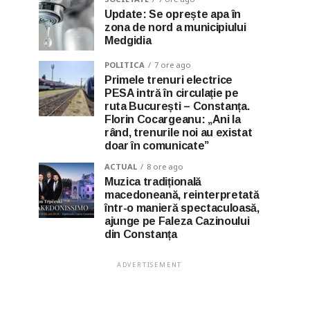
Update: Se oprește apa în
zona de nord a municipiului
Medgidia
POLITICA
7 ore ago
Primele trenuri electrice
PESA intră în circulație pe
ruta București – Constanța.
Florin Cocargeanu: „Ani la
rând, trenurile noi au existat
doar în comunicate”
ACTUAL
8 ore ago
Muzica tradițională
macedoneană, reinterpretată
într-o manieră spectaculoasă,
ajunge pe Faleza Cazinoului
din Constanța
ADVERTISEMENT