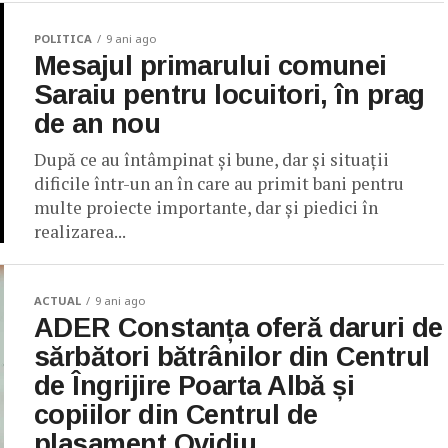
POLITICA
9 ani ago
Mesajul primarului comunei
Saraiu pentru locuitori, în prag
de an nou
După ce au întâmpinat și bune, dar și situații
dificile într-un an în care au primit bani pentru
multe proiecte importante, dar și piedici în
realizarea...
ACTUAL
9 ani ago
ADER Constanța oferă daruri de
sărbători bătrânilor din Centrul
de Îngrijire Poarta Albă și
copiilor din Centrul de
plasament Ovidiu