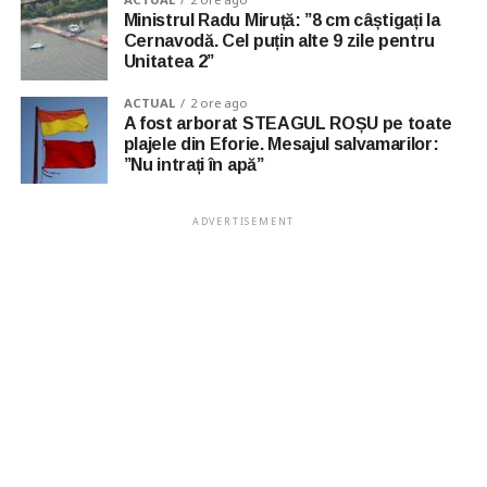
Ministrul Radu Miruță: ”8 cm câștigați la
Cernavodă. Cel puțin alte 9 zile pentru
Unitatea 2”
ACTUAL
2 ore ago
A fost arborat STEAGUL ROȘU pe toate
plajele din Eforie. Mesajul salvamarilor:
”Nu intrați în apă”
ADVERTISEMENT