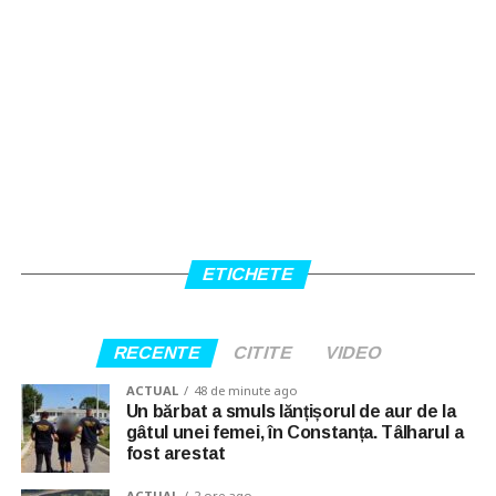
ETICHETE
RECENTE
CITITE
VIDEO
ACTUAL
48 de minute ago
Un bărbat a smuls lănțișorul de aur de la
gâtul unei femei, în Constanța. Tâlharul a
fost arestat
ACTUAL
2 ore ago