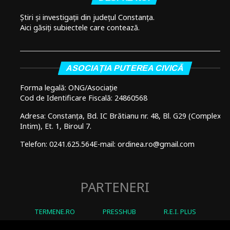
Știri și investigații din județul Constanța.
Aici găsiți subiectele care contează.
ASOCIAȚIA PUTEREA CIVICĂ
Forma legală: ONG/Asociație
Cod de Identificare Fiscală: 24860568
Adresa: Constanța, Bd. IC Brătianu nr. 48, Bl. G29 (Complex
Intim), Et. 1, Biroul 7.
Telefon: 0241.625.564
E-mail: ordinea.ro@gmail.com
PARTENERI
TERMENE.RO
PRESSHUB
R.E.I. PLUS