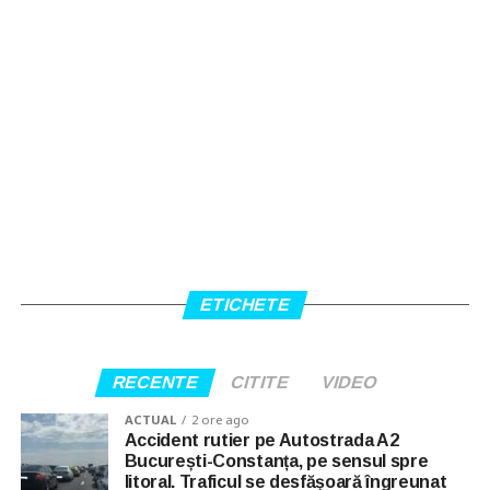
ETICHETE
RECENTE
CITITE
VIDEO
ACTUAL
2 ore ago
Accident rutier pe Autostrada A2
București-Constanța, pe sensul spre
litoral. Traficul se desfășoară îngreunat