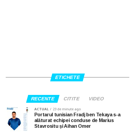
ETICHETE
RECENTE
CITITE
VIDEO
ACTUAL
23 de minute ago
Portarul tunisian Fradj ben Tekaya s-a
alăturat echipei conduse de Marius
Stavrositu și Aihan Omer