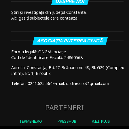
DESPRE NOI
Știri și investigații din județul Constanța.
Aici găsiți subiectele care contează.
ASOCIAȚIA PUTEREA CIVICĂ
Forma legală: ONG/Asociație
Cod de Identificare Fiscală: 24860568
Adresa: Constanța, Bd. IC Brătianu nr. 48, Bl. G29 (Complex
Intim), Et. 1, Biroul 7.
Telefon: 0241.625.564
E-mail: ordinea.ro@gmail.com
PARTENERI
TERMENE.RO
PRESSHUB
R.E.I. PLUS