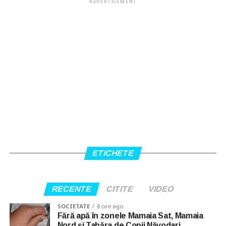
ADVERTISEMENT
ETICHETE
RECENTE
CITITE
VIDEO
SOCIETATE
8 ore ago
Fără apă în zonele Mamaia Sat, Mamaia
Nord și Tabăra de Copii Năvodari