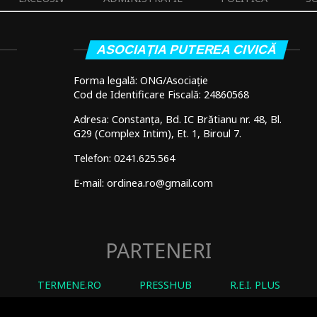
ASOCIAȚIA PUTEREA CIVICĂ
Forma legală: ONG/Asociație
Cod de Identificare Fiscală: 24860568
Adresa: Constanța, Bd. IC Brătianu nr. 48, Bl.
G29 (Complex Intim), Et. 1, Biroul 7.
Telefon: 0241.625.564
E-mail: ordinea.ro@gmail.com
PARTENERI
TERMENE.RO
PRESSHUB
R.E.I. PLUS