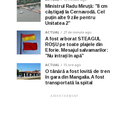
Ministrul Radu Miruță: ”8 cm
câștigați la Cernavodă. Cel
puțin alte 9 zile pentru
Unitatea 2”
ACTUAL
27 de minute ago
A fost arborat STEAGUL
ROȘU pe toate plajele din
Eforie. Mesajul salvamarilor:
”Nu intrați în apă”
ACTUAL
15 ore ago
O tânără a fost lovită de tren
în gara din Mangalia. A fost
transportată la spital
ADVERTISEMENT