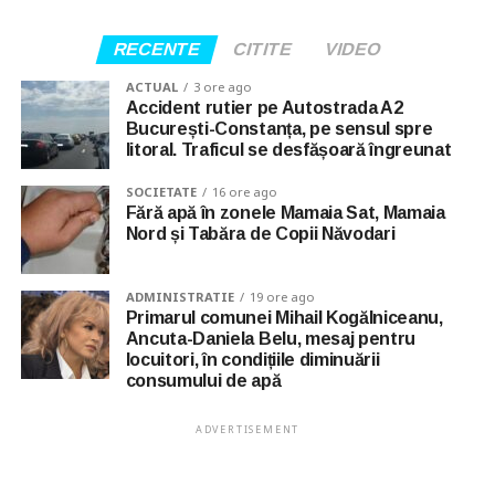
RECENTE
CITITE
VIDEO
ACTUAL
3 ore ago
Accident rutier pe Autostrada A2
București-Constanța, pe sensul spre
litoral. Traficul se desfășoară îngreunat
SOCIETATE
16 ore ago
Fără apă în zonele Mamaia Sat, Mamaia
Nord și Tabăra de Copii Năvodari
ADMINISTRATIE
19 ore ago
Primarul comunei Mihail Kogălniceanu,
Ancuta-Daniela Belu, mesaj pentru
locuitori, în condițiile diminuării
consumului de apă
ADVERTISEMENT