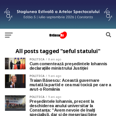
All posts tagged "seful statului"
POLITICA
8 ani ago
Cum comentează președintele Iohannis
declarațiile ministrului Justiției
POLITICA
9 ani ago
Traian Băsescu: Această guvernare
mutată la partid e cea mai toxică pe care a
avut-o România
POLITICA
9 ani ago
Președintele Iohannis, prezent la
deschiderea anului universitar la
Constanța: “Avem nevoie de înalţi
specialişti, dar şi de meseriaşi bine