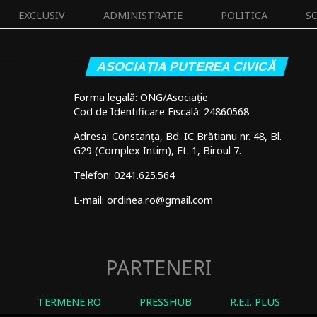
EXCLUSIV
ADMINISTRATIE
POLITICA
S
ASOCIAȚIA PUTEREA CIVICĂ
Forma legală: ONG/Asociație
Cod de Identificare Fiscală: 24860568
Adresa: Constanța, Bd. IC Brătianu nr. 48, Bl.
G29 (Complex Intim), Et. 1, Biroul 7.
Telefon: 0241.625.564
E-mail: ordinea.ro@gmail.com
PARTENERI
TERMENE.RO
PRESSHUB
R.E.I. PLUS