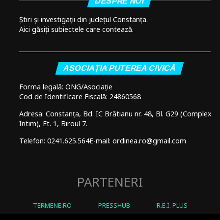
DESPRE NOI
Știri și investigații din județul Constanța.
Aici găsiți subiectele care contează.
ASOCIAȚIA PUTEREA CIVICĂ
Forma legală: ONG/Asociație
Cod de Identificare Fiscală: 24860568
Adresa: Constanța, Bd. IC Brătianu nr. 48, Bl. G29 (Complex
Intim), Et. 1, Biroul 7.
Telefon: 0241.625.564
E-mail: ordinea.ro@gmail.com
PARTENERI
TERMENE.RO
PRESSHUB
R.E.I. PLUS