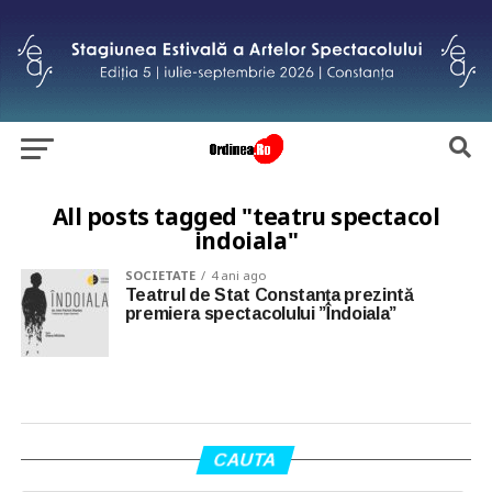
All posts tagged "teatru spectacol
indoiala"
SOCIETATE
4 ani ago
Teatrul de Stat Constanța prezintă
premiera spectacolului ”Îndoiala”
CAUTA