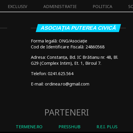
EXCLUSIV
ADMINISTRATIE
POLITICA
S
ASOCIAȚIA PUTEREA CIVICĂ
Forma legală: ONG/Asociație
Cod de Identificare Fiscală: 24860568
Adresa: Constanța, Bd. IC Brătianu nr. 48, Bl.
G29 (Complex Intim), Et. 1, Biroul 7.
Telefon: 0241.625.564
E-mail: ordinea.ro@gmail.com
PARTENERI
TERMENE.RO
PRESSHUB
R.E.I. PLUS