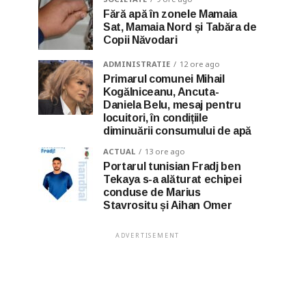
Fără apă în zonele Mamaia
Sat, Mamaia Nord și Tabăra de
Copii Năvodari
ADMINISTRATIE
12 ore ago
Primarul comunei Mihail
Kogălniceanu, Ancuta-
Daniela Belu, mesaj pentru
locuitori, în condițiile
diminuării consumului de apă
ACTUAL
13 ore ago
Portarul tunisian Fradj ben
Tekaya s-a alăturat echipei
conduse de Marius
Stavrositu și Aihan Omer
ADVERTISEMENT