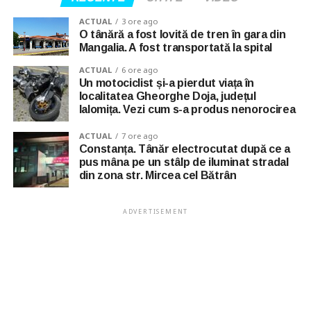
ACTUAL
3 ore ago
O tânără a fost lovită de tren în gara din
Mangalia. A fost transportată la spital
ACTUAL
6 ore ago
Un motociclist și-a pierdut viața în
localitatea Gheorghe Doja, județul
Ialomița. Vezi cum s-a produs nenorocirea
ACTUAL
7 ore ago
Constanța. Tânăr electrocutat după ce a
pus mâna pe un stâlp de iluminat stradal
din zona str. Mircea cel Bătrân
ADVERTISEMENT