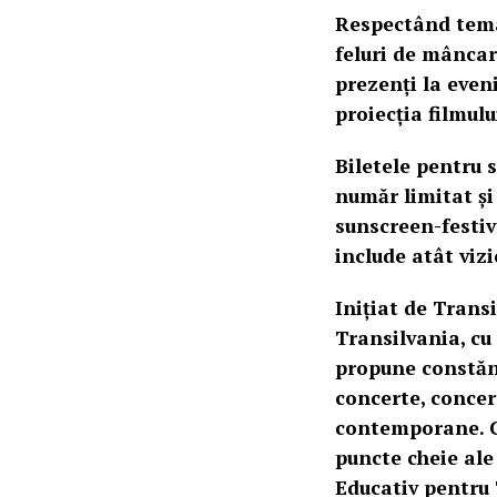
Respectând tema 
feluri de mâncare
prezenți la even
proiecția filmulu
Biletele pentru
număr limitat și 
sunscreen-festiv
include atât vizi
Inițiat de Trans
Transilvania, cu
propune constănțe
concerte, concer
contemporane. Ce
puncte cheie ale
Educativ pentru