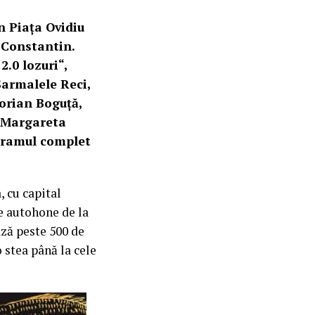
in Piața Ovidiu
 Constantin.
.0 lozuri“,
Sarmalele Reci,
Dorian Boguță,
a Margareta
ogramul complet
 cu capital
le autohone de la
ază peste 500 de
o stea până la cele