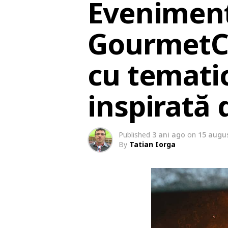
Eveniment
GourmetCi
cu temati
inspirată 
Published
3 ani ago
on
15 augu
By
Tatian Iorga