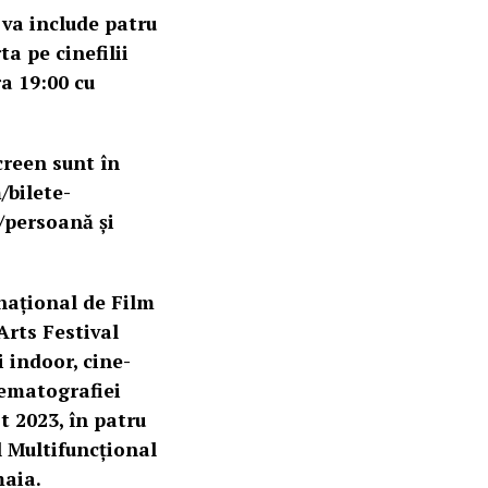
 va include patru
ta pe cinefilii
a 19:00 cu
creen sunt în
/bilete-
/persoană și
rnațional de Film
Arts Festival
i indoor, cine-
nematografiei
t 2023, în patru
l Multifuncțional
maia.