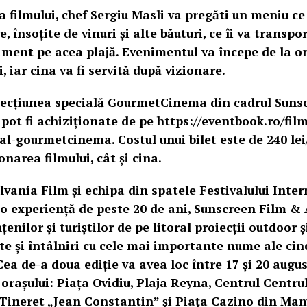
filmului, chef Sergiu Masli va pregăti un meniu ce
, însoțite de vinuri și alte băuturi, ce îi va transpor
iment pe acea plajă. Evenimentul va începe de la or
i, iar cina va fi servită după vizionare.
 secțiunea specială GourmetCinema din cadrul Suns
pot fi achiziționate de pe https://eventbook.ro/film
al-gourmetcinema. Costul unui bilet este de 240 lei
onarea filmului, cât și cina.
ilvania Film și echipa din spatele Festivalului Inte
 o experiență de peste 20 de ani, Sunscreen Film & 
nilor și turiștilor de pe litoral proiecții outdoor ș
te și întâlniri cu cele mai importante nume ale ci
a de-a doua ediție va avea loc între 17 și 20 augus
 orașului: Piața Ovidiu, Plaja Reyna, Centrul Centru
 Tineret „Jean Constantin” și Piața Cazino din Ma