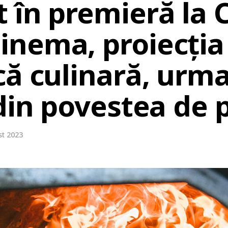
 în premieră la 
nema, proiecția 
că culinară, urma
din povestea de 
st 2023