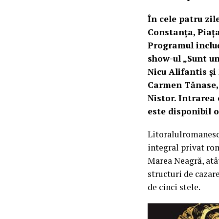
În cele patru zil
Constanța, Piața
Programul includ
show-ul „Sunt un
Nicu Alifantis și
Carmen Tănase, A
Nistor. Intrarea
este disponibil 
Litoralulromanesc.
integral privat ro
Marea Neagră, atât
structuri de cazare
de cinci stele.