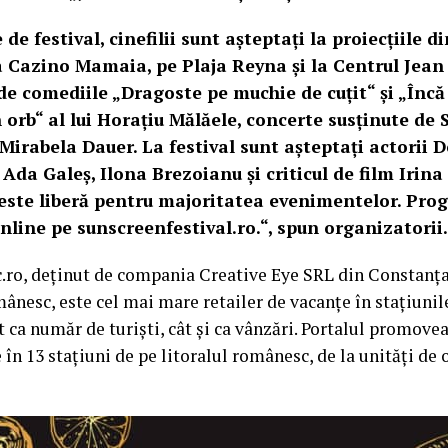
e de festival, cinefilii sunt așteptați la proiecțiile d
 Cazino Mamaia, pe Plaja Reyna și la Centrul Jean
e comediile „Dragoste pe muchie de cuțit“ și „Încă 2
 orb“ al lui Horațiu Mălăele, concerte susținute de 
 Mirabela Dauer. La festival sunt așteptați actorii 
da Galeș, Ilona Brezoianu și criticul de film Irin
 este liberă pentru majoritatea evenimentelor. Pr
online pe sunscreenfestival.ro.“, spun organizatorii.
ro, deținut de compania Creative Eye SRL din Constanța,
mânesc, este cel mai mare retailer de vacanțe în stațiuni
 ca număr de turiști, cât și ca vânzări. Portalul promove
 în 13 stațiuni de pe litoralul românesc, de la unități de 