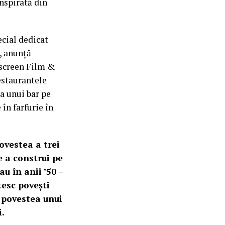
nspirată din
ecial dedicat
i, anunță
nscreen Film &
restaurantele
a unui bar pe
în farfurie în
ovestea a trei
e a construi pe
u în anii ’50 –
tesc povești
, povestea unui
i.