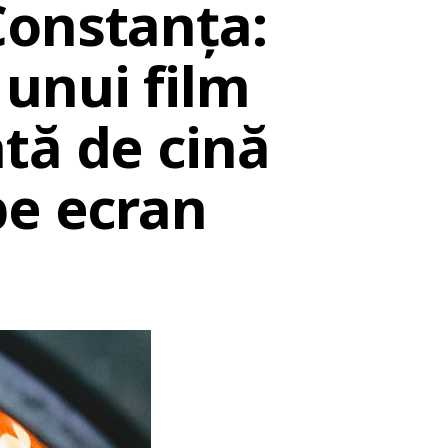
Constanța:
unui film
tă de cină
pe ecran