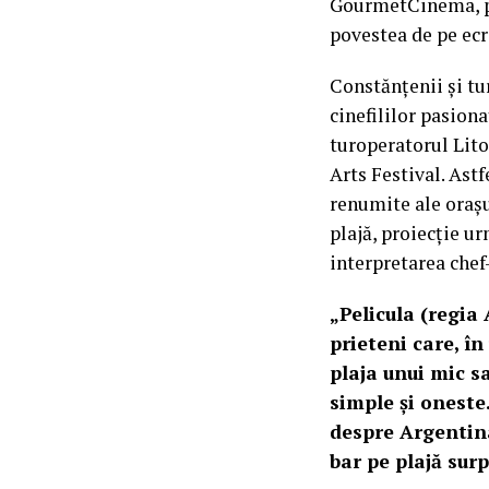
GourmetCinema, pro
povestea de pe ecr
Constănțenii și tu
cinefililor pasiona
turoperatorul Lito
Arts Festival. Astf
renumite ale orașu
plajă, proiecție ur
interpretarea chef
„Pelicula (regia
prieteni care, î
plaja unui mic s
simple și oneste
despre Argentina
bar pe plajă sur