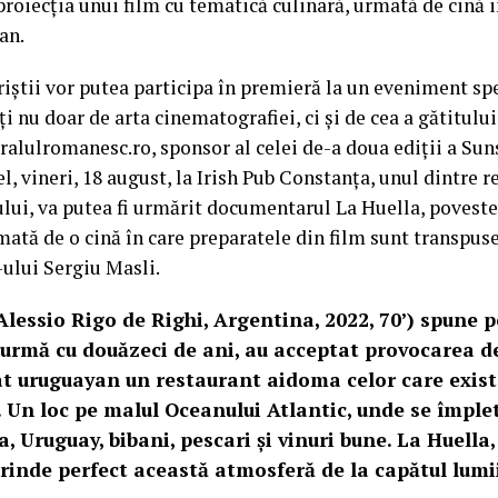
iecția unui film cu tematică culinară, urmată de cină i
an.
riștii vor putea participa în premieră la un eveniment sp
ți nu doar de arta cinematografiei, ci și de cea a gătitulu
ralulromanesc.ro, sponsor al celei de-a doua ediții a Su
el, vineri, 18 august, la Irish Pub Constanța, unul dintre 
lui, va putea fi urmărit documentarul La Huella, poveste
mată de o cină în care preparatele din film sunt transpuse 
-ului Sergiu Masli.
 Alessio Rigo de Righi, Argentina, 2022, 70’) spune p
n urmă cu douăzeci de ani, au acceptat provocarea d
at uruguayan un restaurant aidoma celor care exista
. Un loc pe malul Oceanului Atlantic, unde se împle
, Uruguay, bibani, pescari și vinuri bune. La Huella
prinde perfect această atmosferă de la capătul lumi