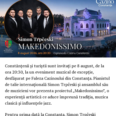
Constănțenii și turiștii sunt invitați pe 8 august, de la
ora 20:30, la un eveniment muzical de excepție,
desfășurat pe Faleza Cazinoului din Constanța. Pianistul
de talie internațională Simon Trpčeski și ansamblul său
de muzicieni vor prezenta proiectul „Makedonissimo”, o
experiență artistică ce aduce împreună tradiția, muzica
clasică și influențele jazz.
Pentru prima dată la Constanța, Simon Trpčeski