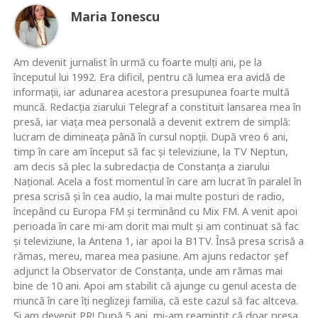
Maria Ionescu
Am devenit jurnalist în urmă cu foarte mulţi ani, pe la
începutul lui 1992. Era dificil, pentru că lumea era avidă de
informaţii, iar adunarea acestora presupunea foarte multă
muncă. Redacţia ziarului Telegraf a constituit lansarea mea în
presă, iar viaţa mea personală a devenit extrem de simplă:
lucram de dimineaţa până în cursul nopţii. După vreo 6 ani,
timp în care am început să fac şi televiziune, la TV Neptun,
am decis să plec la subredacţia de Constanţa a ziarului
Naţional. Acela a fost momentul în care am lucrat în paralel în
presa scrisă şi în cea audio, la mai multe posturi de radio,
începând cu Europa FM şi terminând cu Mix FM. A venit apoi
perioada în care mi-am dorit mai mult şi am continuat să fac
şi televiziune, la Antena 1, iar apoi la B1TV. Însă presa scrisă a
rămas, mereu, marea mea pasiune. Am ajuns redactor şef
adjunct la Observator de Constanţa, unde am rămas mai
bine de 10 ani. Apoi am stabilit că ajunge cu genul acesta de
muncă în care îţi neglizeji familia, că este cazul să fac altceva.
Şi am devenit PR! După 5 ani, mi-am reamintit că doar presa