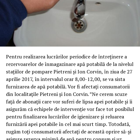
Pentru realizarea lucrărilor periodice de întreținere a
rezervoarelor de înmagazinare apă potabilă de la nivelul
stațiilor de pompare Pietreni și Ion Corvin, în ziua de 27
aprilie 2017, în intervalul orar 8,00-12,00, se va sista
furnizarea de apă potabilă. Vor fi afectați consumatorii
din localitațile Pietreni și Ion Corvin. ”Ne cerem scuze
față de abonații care vor suferi de lipsa apei potabile și îi
asigurăm că echipele de intervenție vor face tot posibilul
pentru finalizarea lucrărilor de igienizare și reluarea
furnizării apei potabile în cel mai scurt timp. Totodată,
rugăm toţi consumatorii afectaţi de această oprire să-şi
asigure rezerva minimă de apă pentru consum şi uz