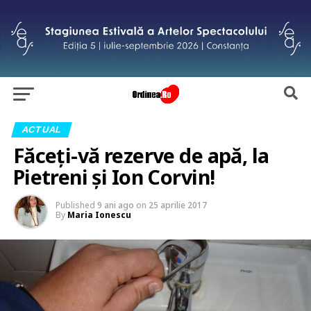
ACTUAL
Făceți-vă rezerve de apă, la
Pietreni și Ion Corvin!
Published
9 ani ago
on
25 aprilie 2017
By
Maria Ionescu