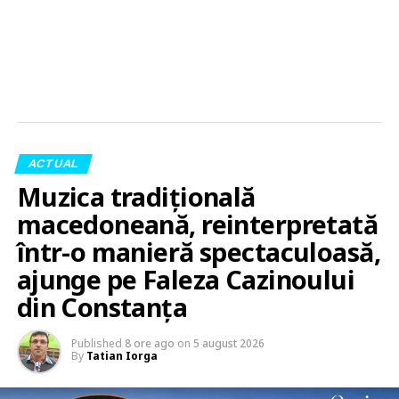
ACTUAL
Muzica tradițională
macedoneană, reinterpretată
într-o manieră spectaculoasă,
ajunge pe Faleza Cazinoului
din Constanța
Published
8 ore ago
on
5 august 2026
By
Tatian Iorga