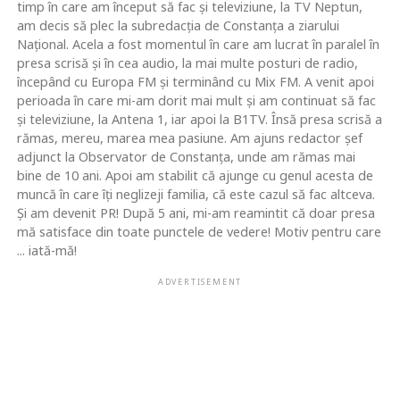
timp în care am început să fac şi televiziune, la TV Neptun,
am decis să plec la subredacţia de Constanţa a ziarului
Naţional. Acela a fost momentul în care am lucrat în paralel în
presa scrisă şi în cea audio, la mai multe posturi de radio,
începând cu Europa FM şi terminând cu Mix FM. A venit apoi
perioada în care mi-am dorit mai mult şi am continuat să fac
şi televiziune, la Antena 1, iar apoi la B1TV. Însă presa scrisă a
rămas, mereu, marea mea pasiune. Am ajuns redactor şef
adjunct la Observator de Constanţa, unde am rămas mai
bine de 10 ani. Apoi am stabilit că ajunge cu genul acesta de
muncă în care îţi neglizeji familia, că este cazul să fac altceva.
Şi am devenit PR! După 5 ani, mi-am reamintit că doar presa
mă satisface din toate punctele de vedere! Motiv pentru care
... iată-mă!
ADVERTISEMENT