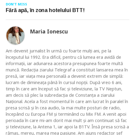
DON'T MISS
Fără apă, în zona hotelului BTT!
Maria Ionescu
Am devenit jurnalist în urmă cu foarte mulţi ani, pe la
începutul lui 1992. Era dificil, pentru că lumea era avidă de
informaţii, iar adunarea acestora presupunea foarte multă
muncă. Redacţia ziarului Telegraf a constituit lansarea mea în
presă, iar viaţa mea personală a devenit extrem de simplă:
lucram de dimineaţa până în cursul nopţii. După vreo 6 ani,
timp în care am început să fac şi televiziune, la TV Neptun,
am decis să plec la subredacţia de Constanţa a ziarului
Naţional. Acela a fost momentul în care am lucrat în paralel în
presa scrisă şi în cea audio, la mai multe posturi de radio,
începând cu Europa FM şi terminând cu Mix FM. A venit apoi
perioada în care mi-am dorit mai mult şi am continuat să fac
şi televiziune, la Antena 1, iar apoi la B1TV. Însă presa scrisă a
rămas, mereu, marea mea pasiune. Am ajuns redactor şef