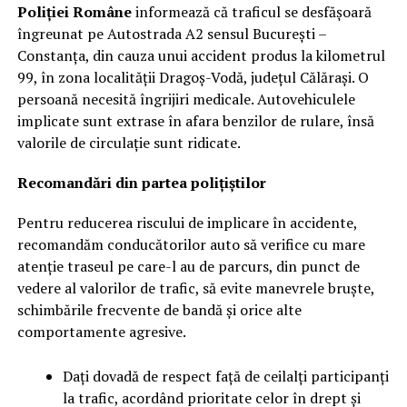
Poliției Române
informează că traficul se desfășoară
îngreunat pe Autostrada A2 sensul București –
Constanța, din cauza unui accident produs la kilometrul
99, în zona localității Dragoș-Vodă, județul Călărași. O
persoană necesită îngrijiri medicale. Autovehiculele
implicate sunt extrase în afara benzilor de rulare, însă
valorile de circulație sunt ridicate.
Recomandări din partea polițiștilor
Pentru reducerea riscului de implicare în accidente,
recomandăm conducătorilor auto să verifice cu mare
atenție traseul pe care-l au de parcurs, din punct de
vedere al valorilor de trafic, să evite manevrele bruște,
schimbările frecvente de bandă și orice alte
comportamente agresive.
Dați dovadă de respect față de ceilalți participanți
la trafic, acordând prioritate celor în drept și