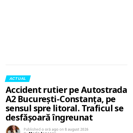
ACTUAL
Accident rutier pe Autostrada
A2 București-Constanța, pe
sensul spre litoral. Traficul se
desfășoară îngreunat
Published
o oră ago
on
8 august 2026