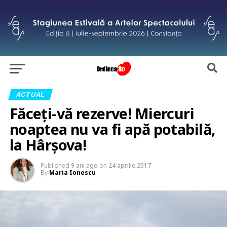
ACTUAL
Făceți-vă rezerve! Miercuri
noaptea nu va fi apă potabilă,
la Hârșova!
Published
9 ani ago
on
24 aprilie 2017
By
Maria Ionescu