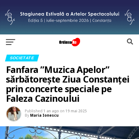
SOCIETATE
Fanfara ”Muzica Apelor”
sărbătorește Ziua Constanței
prin concerte speciale pe
Faleza Cazinoului
Published
1 an ago
on
19 mai 2025
By
Maria Ionescu