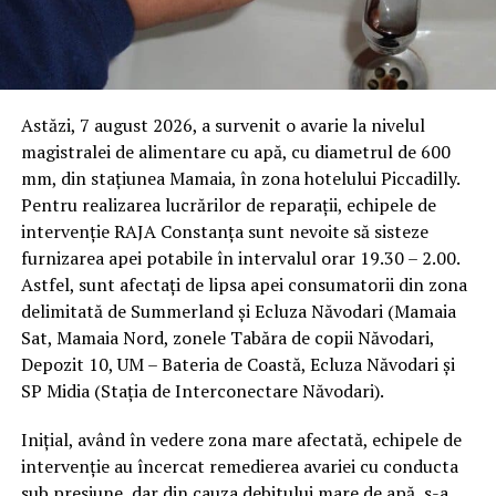
Astăzi, 7 august 2026, a survenit o avarie la nivelul
magistralei de alimentare cu apă, cu diametrul de 600
mm, din stațiunea Mamaia, în zona hotelului Piccadilly.
Pentru realizarea lucrărilor de reparații, echipele de
intervenție RAJA Constanța sunt nevoite să sisteze
furnizarea apei potabile în intervalul orar 19.30 – 2.00.
Astfel, sunt afectați de lipsa apei consumatorii din zona
delimitată de Summerland și Ecluza Năvodari (Mamaia
Sat, Mamaia Nord, zonele Tabăra de copii Năvodari,
Depozit 10, UM – Bateria de Coastă, Ecluza Năvodari și
SP Midia (Stația de Interconectare Năvodari).
Inițial, având în vedere zona mare afectată, echipele de
intervenție au încercat remedierea avariei cu conducta
sub presiune, dar din cauza debitului mare de apă, s-a