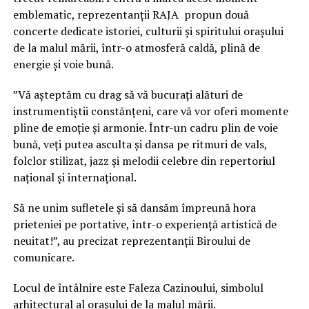
emblematic, reprezentanții RAJA propun două
concerte dedicate istoriei, culturii și spiritului orașului
de la malul mării, într-o atmosferă caldă, plină de
energie și voie bună.
”Vă așteptăm cu drag să vă bucurați alături de
instrumentiștii constănțeni, care vă vor oferi momente
pline de emoție și armonie. Într-un cadru plin de voie
bună, veți putea asculta și dansa pe ritmuri de vals,
folclor stilizat, jazz și melodii celebre din repertoriul
național și internațional.
Să ne unim sufletele și să dansăm împreună hora
prieteniei pe portative, într-o experiență artistică de
neuitat!”, au precizat reprezentanții Biroului de
comunicare.
Locul de întâlnire este Faleza Cazinoului, simbolul
arhitectural al orașului de la malul mării.