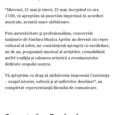
”Miercuri, 21 mai și vineri, 23 mai, începând cu ora
17.00, vă așteptăm să punctăm împreună în acorduri
muzicale, această mare sărbătoare.
Prin autenticitate și profesionalism, concertele
susținute de Fanfara Muzica Apelor au devenit un reper
cultural al urbei, iar constănțenii așteaptă cu nerăbdare,
an de an, programul muzical al artiștilor, consolidând
astfel tradiția și valoarea artistică a evenimentelor
dedicate orașului nostru.
Vă așteptăm cu drag să sărbătorim împreună Constanța
– orașul istoriei, culturii și al sufletelor deschise!”, au
completat reprezentanții Biroului de comunicare.