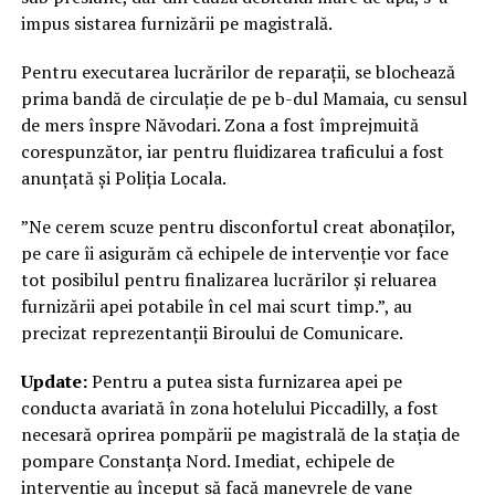
impus sistarea furnizării pe magistrală.
Pentru executarea lucrărilor de reparații, se blochează
prima bandă de circulație de pe b-dul Mamaia, cu sensul
de mers înspre Năvodari. Zona a fost împrejmuită
corespunzător, iar pentru fluidizarea traficului a fost
anunțată și Poliția Locala.
”Ne cerem scuze pentru disconfortul creat abonaților,
pe care îi asigurăm că echipele de intervenție vor face
tot posibilul pentru finalizarea lucrărilor și reluarea
furnizării apei potabile în cel mai scurt timp.”, au
precizat reprezentanții Biroului de Comunicare.
Update:
Pentru a putea sista furnizarea apei pe
conducta avariată în zona hotelului Piccadilly, a fost
necesară oprirea pompării pe magistrală de la stația de
pompare Constanța Nord. Imediat, echipele de
intervenție au început să facă manevrele de vane