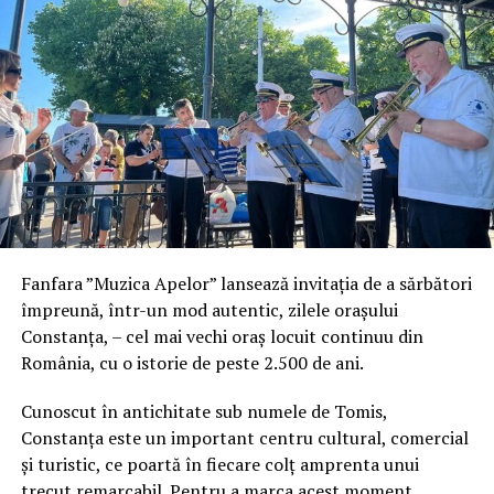
Fanfara ”Muzica Apelor” lansează invitația de a sărbători
împreună, într-un mod autentic, zilele orașului
Constanța, – cel mai vechi oraș locuit continuu din
România, cu o istorie de peste 2.500 de ani.
Cunoscut în antichitate sub numele de Tomis,
Constanța este un important centru cultural, comercial
și turistic, ce poartă în fiecare colț amprenta unui
trecut remarcabil. Pentru a marca acest moment