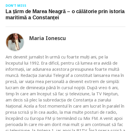
DON'T MISS
La țărm de Marea Neagră – o călătorie prin istoria
maritimă a Constanței
Maria Ionescu
Am devenit jurnalist în urmă cu foarte mulţi ani, pe la
începutul lui 1992. Era dificil, pentru că lumea era avidă de
informaţii, iar adunarea acestora presupunea foarte multă
muncă. Redacţia ziarului Telegraf a constituit lansarea mea în
presă, iar viaţa mea personală a devenit extrem de simplă:
lucram de dimineaţa până în cursul nopţii. După vreo 6 ani,
timp în care am început să fac şi televiziune, la TV Neptun,
am decis să plec la subredacţia de Constanţa a ziarului
Naţional. Acela a fost momentul în care am lucrat în paralel în
presa scrisă şi în cea audio, la mai multe posturi de radio,
începând cu Europa FM şi terminând cu Mix FM. A venit apoi
perioada în care mi-am dorit mai mult şi am continuat să fac
şi televiziune, la Antena 1, iar apoi la B1TV. Însă presa scrisă a