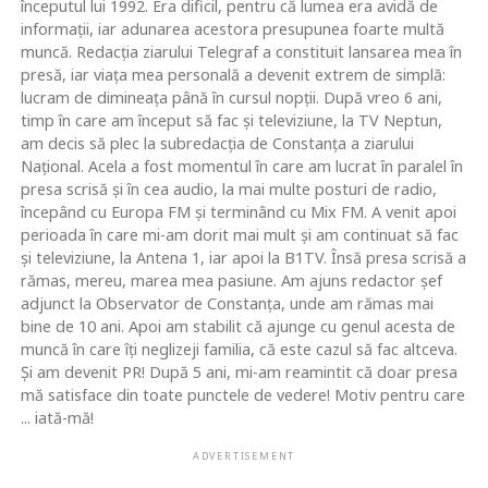
începutul lui 1992. Era dificil, pentru că lumea era avidă de
informaţii, iar adunarea acestora presupunea foarte multă
muncă. Redacţia ziarului Telegraf a constituit lansarea mea în
presă, iar viaţa mea personală a devenit extrem de simplă:
lucram de dimineaţa până în cursul nopţii. După vreo 6 ani,
timp în care am început să fac şi televiziune, la TV Neptun,
am decis să plec la subredacţia de Constanţa a ziarului
Naţional. Acela a fost momentul în care am lucrat în paralel în
presa scrisă şi în cea audio, la mai multe posturi de radio,
începând cu Europa FM şi terminând cu Mix FM. A venit apoi
perioada în care mi-am dorit mai mult şi am continuat să fac
şi televiziune, la Antena 1, iar apoi la B1TV. Însă presa scrisă a
rămas, mereu, marea mea pasiune. Am ajuns redactor şef
adjunct la Observator de Constanţa, unde am rămas mai
bine de 10 ani. Apoi am stabilit că ajunge cu genul acesta de
muncă în care îţi neglizeji familia, că este cazul să fac altceva.
Şi am devenit PR! După 5 ani, mi-am reamintit că doar presa
mă satisface din toate punctele de vedere! Motiv pentru care
... iată-mă!
ADVERTISEMENT