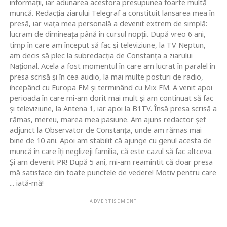
informaţii, iar adunarea acestora presupunea foarte multă
muncă. Redacţia ziarului Telegraf a constituit lansarea mea în
presă, iar viaţa mea personală a devenit extrem de simplă:
lucram de dimineaţa până în cursul nopţii. După vreo 6 ani,
timp în care am început să fac şi televiziune, la TV Neptun,
am decis să plec la subredacţia de Constanţa a ziarului
Naţional. Acela a fost momentul în care am lucrat în paralel în
presa scrisă şi în cea audio, la mai multe posturi de radio,
începând cu Europa FM şi terminând cu Mix FM. A venit apoi
perioada în care mi-am dorit mai mult şi am continuat să fac
şi televiziune, la Antena 1, iar apoi la B1TV. Însă presa scrisă a
rămas, mereu, marea mea pasiune. Am ajuns redactor şef
adjunct la Observator de Constanţa, unde am rămas mai
bine de 10 ani. Apoi am stabilit că ajunge cu genul acesta de
muncă în care îţi neglizeji familia, că este cazul să fac altceva.
Şi am devenit PR! După 5 ani, mi-am reamintit că doar presa
mă satisface din toate punctele de vedere! Motiv pentru care
... iată-mă!
ADVERTISEMENT