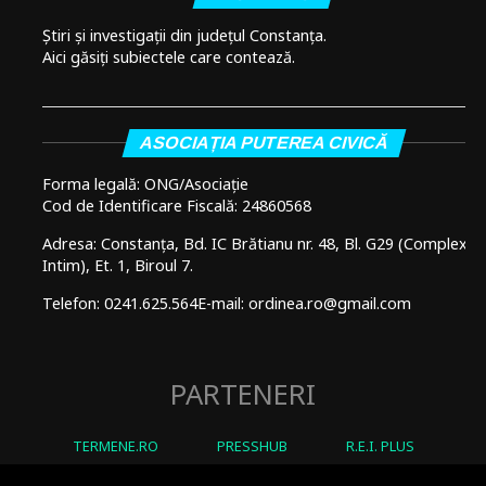
Știri și investigații din județul Constanța.
Aici găsiți subiectele care contează.
ASOCIAȚIA PUTEREA CIVICĂ
Forma legală: ONG/Asociație
Cod de Identificare Fiscală: 24860568
Adresa: Constanța, Bd. IC Brătianu nr. 48, Bl. G29 (Complex
Intim), Et. 1, Biroul 7.
Telefon: 0241.625.564
E-mail: ordinea.ro@gmail.com
PARTENERI
TERMENE.RO
PRESSHUB
R.E.I. PLUS