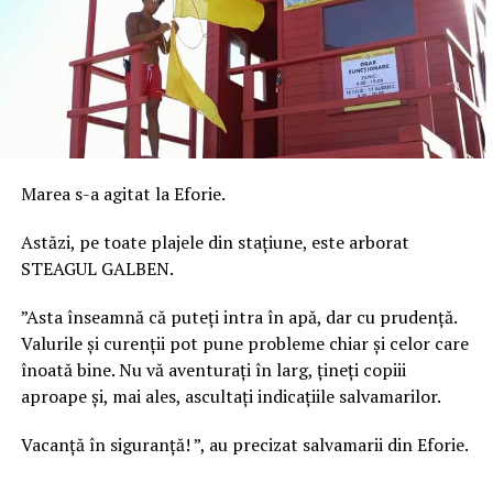
Marea s-a agitat la Eforie.
Astăzi, pe toate plajele din stațiune, este arborat
STEAGUL GALBEN.
”Asta înseamnă că puteți intra în apă, dar cu prudență.
Valurile și curenții pot pune probleme chiar și celor care
înoată bine. Nu vă aventurați în larg, țineți copiii
aproape și, mai ales, ascultați indicațiile salvamarilor.
Vacanță în siguranță! ”, au precizat salvamarii din Eforie.