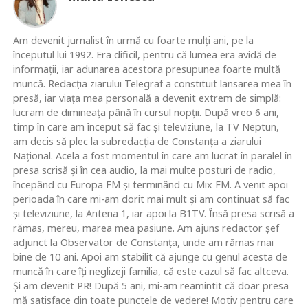
Am devenit jurnalist în urmă cu foarte mulţi ani, pe la
începutul lui 1992. Era dificil, pentru că lumea era avidă de
informaţii, iar adunarea acestora presupunea foarte multă
muncă. Redacţia ziarului Telegraf a constituit lansarea mea în
presă, iar viaţa mea personală a devenit extrem de simplă:
lucram de dimineaţa până în cursul nopţii. După vreo 6 ani,
timp în care am început să fac şi televiziune, la TV Neptun,
am decis să plec la subredacţia de Constanţa a ziarului
Naţional. Acela a fost momentul în care am lucrat în paralel în
presa scrisă şi în cea audio, la mai multe posturi de radio,
începând cu Europa FM şi terminând cu Mix FM. A venit apoi
perioada în care mi-am dorit mai mult şi am continuat să fac
şi televiziune, la Antena 1, iar apoi la B1TV. Însă presa scrisă a
rămas, mereu, marea mea pasiune. Am ajuns redactor şef
adjunct la Observator de Constanţa, unde am rămas mai
bine de 10 ani. Apoi am stabilit că ajunge cu genul acesta de
muncă în care îţi neglizeji familia, că este cazul să fac altceva.
Şi am devenit PR! După 5 ani, mi-am reamintit că doar presa
mă satisface din toate punctele de vedere! Motiv pentru care