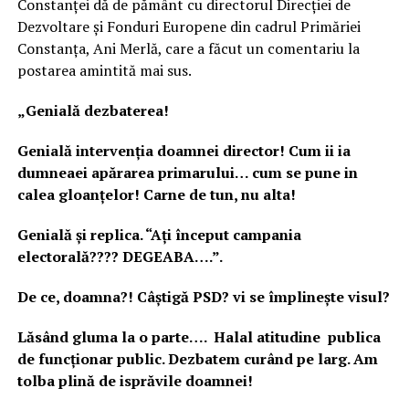
Constanței dă de pământ cu directorul Direcției de
Dezvoltare și Fonduri Europene din cadrul Primăriei
Constanța, Ani Merlă, care a făcut un comentariu la
postarea amintită mai sus.
„Genială dezbaterea!
Genială intervenția doamnei director! Cum ii ia
dumneaei apărarea primarului… cum se pune in
calea gloanțelor! Carne de tun, nu alta!
Genială și replica. “Ați început campania
electorală???? DEGEABA….”.
De ce, doamna?! Câștigă PSD? vi se împlinește visul?
Lăsând gluma la o parte…. Halal atitudine publica
de funcționar public. Dezbatem curând pe larg. Am
tolba plină de isprăvile doamnei!