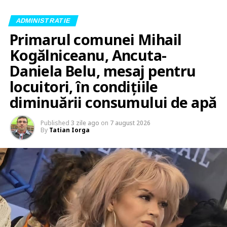
ADMINISTRATIE
Primarul comunei Mihail
Kogălniceanu, Ancuta-
Daniela Belu, mesaj pentru
locuitori, în condițiile
diminuării consumului de apă
Published
3 zile ago
on
7 august 2026
By
Tatian Iorga