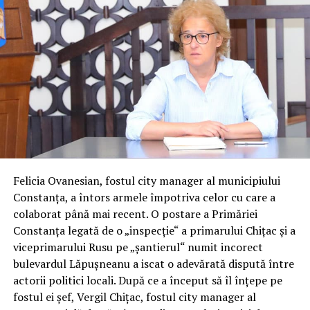
Felicia Ovanesian, fostul city manager al municipiului
Constanța, a întors armele împotriva celor cu care a
colaborat până mai recent. O postare a Primăriei
Constanța legată de o „inspecție“ a primarului Chițac și a
viceprimarului Rusu pe „șantierul“ numit incorect
bulevardul Lăpușneanu a iscat o adevărată dispută între
actorii politici locali. După ce a început să îl înțepe pe
fostul ei șef, Vergil Chițac, fostul city manager al