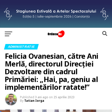
ADMINISTRATIE
Felicia Ovanesian, către Ani
Merlă, directorul Direcției
Dezvoltare din cadrul
Primăriei: „Hai, pa, geniu al
implementărilor ratate!“
Published
3 ani ago
on
25 aprilie 2023
By
Tatian Iorga