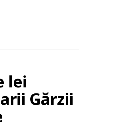
 lei
arii Gărzii
e