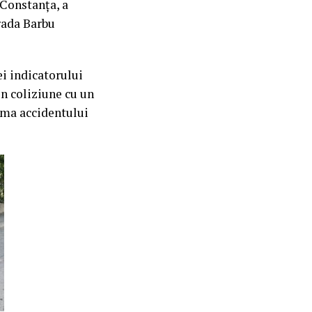
 Constanța, a
rada Barbu
ei indicatorului
în coliziune cu un
urma accidentului