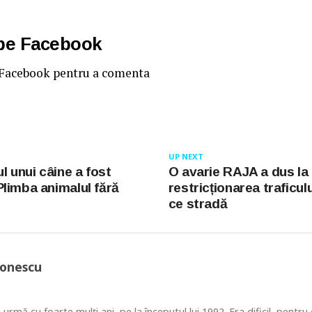
 pe Facebook
 Facebook pentru a comenta
UP NEXT
l unui câine a fost
O avarie RAJA a dus la
limba animalul fără
restricționarea traficulu
ce stradă
Ionescu
 urmă cu foarte mulţi ani, pe la începutul lui 1992. Era dificil, pentr