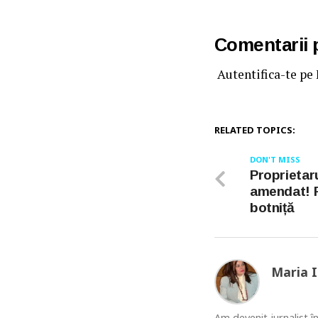
Comentarii
Autentifica-te pe
RELATED TOPICS:
DON'T MISS
Proprietaru
amendat! P
botniță
Maria 
Am devenit jurnalist în