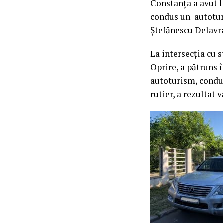
Constanța a avut l
condus un autotur
Ștefănescu Delavr
La intersecția cu 
Oprire, a pătruns î
autoturism, condus
rutier, a rezultat