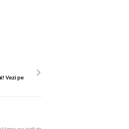
i! Vezi pe
u că lumea era avidă de