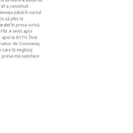
af a constituit
ineaţa până în cursul
is să plec la
ralel în presa scrisă
 FM. A venit apoi
r apoi la B1TV. Însă
rvator de Constanţa,
are îţi neglizeji
ar presa mă satisface