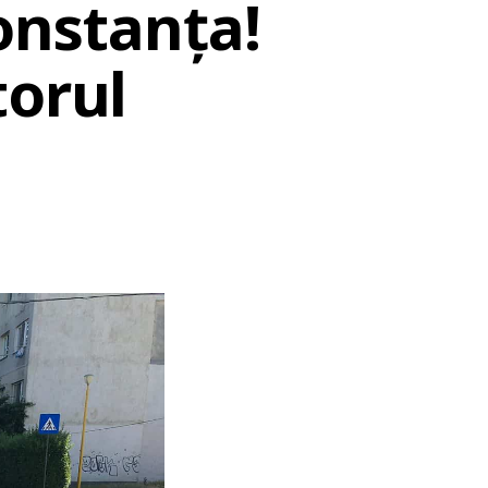
Constanța!
torul