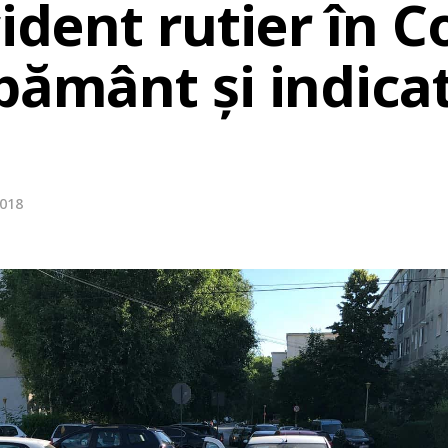
cident rutier în 
pământ și indica
2018