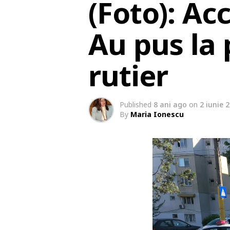
(Foto): Ac
Au pus la 
rutier
Published
8 ani ago
on
2 iunie 
By
Maria Ionescu