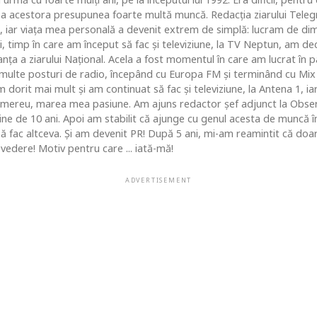
ea acestora presupunea foarte multă muncă. Redacţia ziarului Telegr
, iar viaţa mea personală a devenit extrem de simplă: lucram de dim
i, timp în care am început să fac şi televiziune, la TV Neptun, am dec
ţa a ziarului Naţional. Acela a fost momentul în care am lucrat în pa
i multe posturi de radio, începând cu Europa FM şi terminând cu Mix
 dorit mai mult şi am continuat să fac şi televiziune, la Antena 1, ia
 mereu, marea mea pasiune. Am ajuns redactor şef adjunct la Obse
 de 10 ani. Apoi am stabilit că ajunge cu genul acesta de muncă în c
 să fac altceva. Şi am devenit PR! După 5 ani, mi-am reamintit că do
vedere! Motiv pentru care ... iată-mă!
ADVERTISEMENT