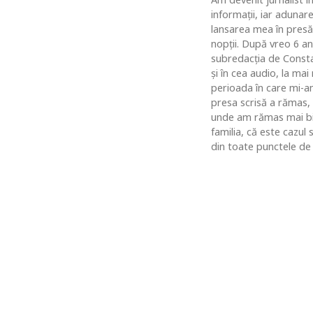
informaţii, iar adunar
lansarea mea în presă
nopţii. După vreo 6 an
subredacţia de Constan
şi în cea audio, la ma
perioada în care mi-am
presa scrisă a rămas,
unde am rămas mai bine
familia, că este cazul
din toate punctele de 