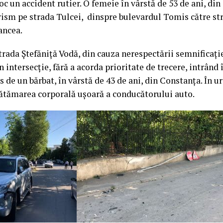
oc un accident rutier. O femeie în vârstă de 53 de ani, din
ism pe strada Tulcei, dinspre bulevardul Tomis către st
ancea.
strada Ștefăniță Vodă, din cauza nerespectării semnificați
n intersecție, fără a acorda prioritate de trecere, intrând 
 de un bărbat, în vârstă de 43 de ani, din Constanța. În 
 vătămarea corporală ușoară a conducătorului auto.