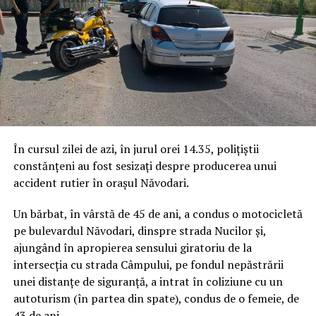
În cursul zilei de azi, în jurul orei 14.35, polițiștii
constănțeni au fost sesizați despre producerea unui
accident rutier în orașul Năvodari.
Un bărbat, în vârstă de 45 de ani, a condus o motocicletă
pe bulevardul Năvodari, dinspre strada Nucilor și,
ajungând în apropierea sensului giratoriu de la
intersecția cu strada Câmpului, pe fondul nepăstrării
unei distanțe de siguranță, a intrat în coliziune cu un
autoturism (în partea din spate), condus de o femeie, de
43 de ani.