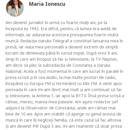
Maria Ionescu
Am devenit jurnalist în urmă cu foarte mulţi ani, pe la
începutul lui 1992. Era dificil, pentru că lumea era avidă de
informaţii, iar adunarea acestora presupunea foarte multă
muncă. Redacţia ziarului Telegraf a constituit lansarea mea în
presă, iar viaţa mea personală a devenit extrem de simplă:
lucram de dimineaţa până în cursul nopţii. După vreo 6 ani,
timp în care am început să fac şi televiziune, la TV Neptun,
am decis să plec la subredacţia de Constanţa a ziarului
Naţional. Acela a fost momentul în care am lucrat în paralel în
presa scrisă şi în cea audio, la mai multe posturi de radio,
începând cu Europa FM şi terminând cu Mix FM. A venit apoi
perioada în care mi-am dorit mai mult şi am continuat să fac
şi televiziune, la Antena 1, iar apoi la B1TV. Însă presa scrisă a
rămas, mereu, marea mea pasiune. Am ajuns redactor şef
adjunct la Observator de Constanţa, unde am rămas mai
bine de 10 ani. Apoi am stabilit că ajunge cu genul acesta de
muncă în care îţi neglizeji familia, că este cazul să fac altceva.
Şi am devenit PR! După 5 ani, mi-am reamintit că doar presa