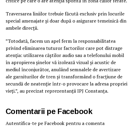
critice pe care o are atenția sporită în zona căilor ferate.
Traversarea liniilor trebuie făcută exclusiv prin locurile
special amenajate și doar după o asigurare temeinică din
ambele direcții.
”Totodată, facem un apel ferm la responsabilitatea
privind eliminarea tuturor factorilor care pot distrage
atenția: utilizarea căștilor audio sau a telefonului mobil
în apropierea șinelor vă izolează vizual și acustic de
mediul înconjurător, anulând semnalele de avertizare
ale garniturilor de tren și transformând o fracțiune de
secundă de neatenție într-o provocare la adresa propriei
vieți.”, au precizat reprezentanții IPJ Constanța.
Comentarii pe Facebook
Autentifica-te pe Facebook pentru a comenta