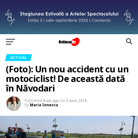
ACTUAL
(Foto): Un nou accident cu un
motociclist! De această dată
în Năvodari
Published
8 ani ago
on
3 iunie 2018
By
Maria Ionescu