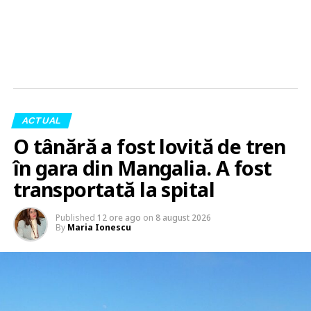
ACTUAL
O tânără a fost lovită de tren
în gara din Mangalia. A fost
transportată la spital
Published
12 ore ago
on
8 august 2026
By
Maria Ionescu