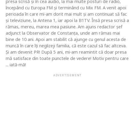
presa scrisă şi în cea audio, la mai multe posturi de radio,
începând cu Europa FM şi terminând cu Mix FM. A venit apoi
perioada în care mi-am dorit mai mult şi am continuat să fac
şi televiziune, la Antena 1, iar apoi la B1TV. Însă presa scrisă a
rămas, mereu, marea mea pasiune. Am ajuns redactor şef
adjunct la Observator de Constanţa, unde am rămas mai
bine de 10 ani. Apoi am stabilit că ajunge cu genul acesta de
muncă în care îţi neglizeji familia, că este cazul să fac altceva.
Şi am devenit PR! După 5 ani, mi-am reamintit că doar presa
mă satisface din toate punctele de vedere! Motiv pentru care
... iată-mă!
ADVERTISEMENT